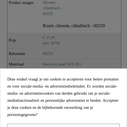
Product images
Kleur
Chroom
Gewicht
0,0 Kg
Rozet, chroom, cilindrisch - 00259
€ 13,99
Prijs
incl. BTW
Referentie
00259
Materiaal
Roestvrij staal SUS 201
Kleur
Chroom
Deze winkel vraagt je om cookies te accepteren voor betere prestaties
Gewicht
0,0 kg
en voor sociale-media- en advertentiedoeleinden. Er worden sociale-
media- en advertentiecookies van derden gebruikt om je sociale-
mediafunctionaliteit en persoonlijke advertenties te bieden. Accepteer
CONTACT
je deze cookies en de bijbehorende verwerking van je
persoonsgegevens?
Franz Joseph Schütte GmbH
Hullerweg 1