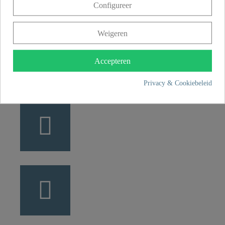
Configureer
49134 Wallenhorst
Weigeren
+49 5407 8707 0
+49 5407 8707 777
Accepteren
info@fjschuette.com
Privacy & Cookiebeleid