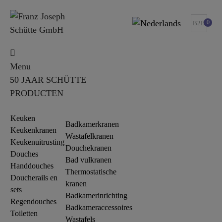
0
B2B
Menu
50 JAAR SCHÜTTE
PRODUCTEN
Keuken
Badkamerkranen
Keukenkranen
Wastafelkranen
Keukenuitrusting
Douchekranen
Douches
Bad vulkranen
Handdouches
Thermostatische
Doucherails en
kranen
sets
Badkamerinrichting
Regendouches
Badkameraccessoires
Toiletten
Wastafels