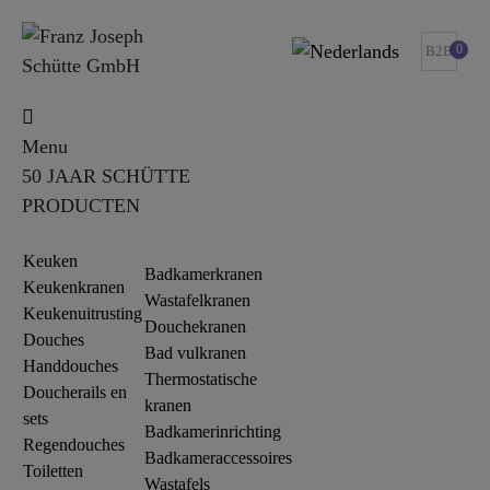
0
B2B
Menu
50 JAAR SCHÜTTE
PRODUCTEN
Keuken
Badkamerkranen
Keukenkranen
Wastafelkranen
Keukenuitrusting
Douchekranen
Douches
Bad vulkranen
Handdouches
Thermostatische
Doucherails en
kranen
sets
Badkamerinrichting
Regendouches
Badkameraccessoires
Toiletten
Wastafels