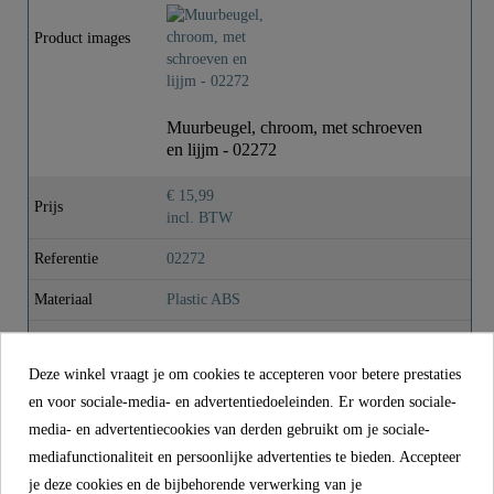
Kleur
Chroom
Product images
Gewicht
0,1 Kg
Muurbeugel, chroom, met schroeven
en lijjm - 02272
Breedte
5,0 Cm
€ 15,99
Prijs
Lengte
7,0 Cm
incl. BTW
Referentie
02272
Materiaal
Plastic ABS
Kleur
Chroom
Deze winkel vraagt je om cookies te accepteren voor betere prestaties
Gewicht
0,1 kg
en voor sociale-media- en advertentiedoeleinden. Er worden sociale-
Breedte
5,0 cm
media- en advertentiecookies van derden gebruikt om je sociale-
mediafunctionaliteit en persoonlijke advertenties te bieden. Accepteer
Lengte
7,0 cm
je deze cookies en de bijbehorende verwerking van je