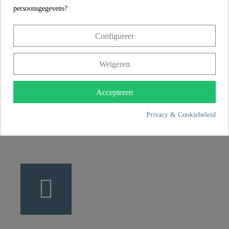
persoonsgegevens?
CONTACT
Configureer
Franz Joseph Schütte GmbH
Hullerweg 1
Weigeren
49134 Wallenhorst
Accepteren
+49 5407 8707 0
Privacy & Cookiebeleid
+49 5407 8707 777
info@fjschuette.com