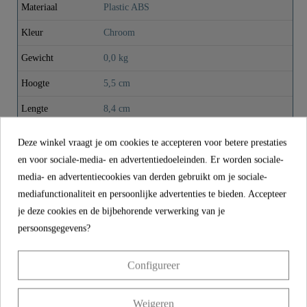
Materiaal
Plastic ABS
Kleur
Chroom
Gewicht
0,0 kg
Hoogte
5,5 cm
Lengte
8,4 cm
Deze winkel vraagt je om cookies te accepteren voor betere prestaties
CONTACT
en voor sociale-media- en advertentiedoeleinden. Er worden sociale-
media- en advertentiecookies van derden gebruikt om je sociale-
Franz Joseph Schütte GmbH
mediafunctionaliteit en persoonlijke advertenties te bieden. Accepteer
Hullerweg 1
je deze cookies en de bijbehorende verwerking van je
49134 Wallenhorst
persoonsgegevens?
Configureer
+49 5407 8707 0
+49 5407 8707 777
info@fjschuette.com
Weigeren