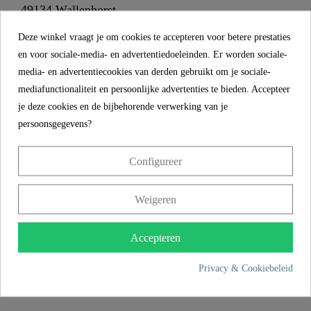
49134 Wallenhorst
Deze winkel vraagt je om cookies te accepteren voor betere prestaties
en voor sociale-media- en advertentiedoeleinden. Er worden sociale-
+49 5407 8707 0
media- en advertentiecookies van derden gebruikt om je sociale-
+49 5407 8707 777
mediafunctionaliteit en persoonlijke advertenties te bieden. Accepteer
info@fjschuette.com
je deze cookies en de bijbehorende verwerking van je
persoonsgegevens?
Configureer
Weigeren
Accepteren
Privacy & Cookiebeleid