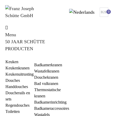
0
B2B
Menu
50 JAAR SCHÜTTE
PRODUCTEN
Keuken
Badkamerkranen
Keukenkranen
Wastafelkranen
Keukenuitrusting
Douchekranen
Douches
Bad vulkranen
Handdouches
Thermostatische
Doucherails en
kranen
sets
Badkamerinrichting
Regendouches
Badkameraccessoires
Toiletten
Wastafels