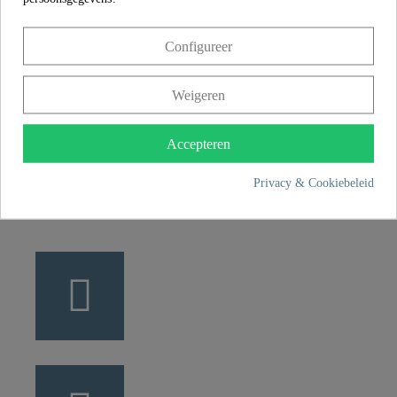
CONTACT
Franz Joseph Schütte GmbH
Configureer
Hullerweg 1
49134 Wallenhorst
Weigeren
Accepteren
+49 5407 8707 0
+49 5407 8707 777
Privacy & Cookiebeleid
info@fjschuette.com