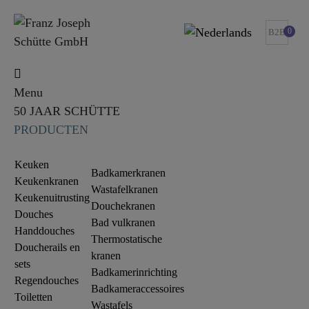
0
B2B
Menu
50 JAAR SCHÜTTE
PRODUCTEN
Keuken
Badkamerkranen
Keukenkranen
Wastafelkranen
Keukenuitrusting
Douchekranen
Douches
Bad vulkranen
Handdouches
Thermostatische
Doucherails en
kranen
sets
Badkamerinrichting
Regendouches
Badkameraccessoires
Toiletten
Wastafels