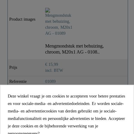
Materiaal
Messing
Kleur
Chroom
Product images
Gewicht
0,0 Kg
Mengmondstuk met behuizing,
chroom, M20x1 AG - 0108..
€ 15,99
Prijs
incl. BTW
Referentie
01089
Materiaal
Messing
Deze winkel vraagt je om cookies te accepteren voor betere prestaties
en voor sociale-media- en advertentiedoeleinden. Er worden sociale-
Kleur
Chroom
media- en advertentiecookies van derden gebruikt om je sociale-
Gewicht
0,0 kg
mediafunctionaliteit en persoonlijke advertenties te bieden. Accepteer
je deze cookies en de bijbehorende verwerking van je
persoonsgegevens?