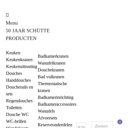
Menu
50 JAAR SCHÜTTE
PRODUCTEN
Keuken
Badkamerkranen
Keukenkranen
Wastafelkranen
Keukenuitrusting
Douchekranen
Douches
Bad vulkranen
Handdouches
Thermostatische
Doucherails en
kranen
sets
Badkamerinrichting
Regendouches
Badkameraccessoires
Toiletten
Wastafels
Douche WC
Afvoersets
WC-brillen
0
Reserveonderdelen
B2B