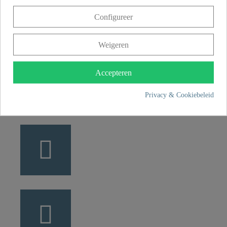
Franz Joseph Schütte GmbH
Configureer
Hullerweg 1
49134 Wallenhorst
Weigeren
+49 5407 8707 0
Accepteren
+49 5407 8707 777
info@fjschuette.com
Privacy & Cookiebeleid