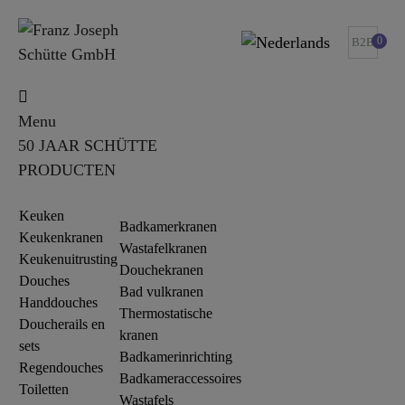
0
B2B
Menu
50 JAAR SCHÜTTE
PRODUCTEN
Keuken
Badkamerkranen
Keukenkranen
Wastafelkranen
Keukenuitrusting
Douchekranen
Douches
Bad vulkranen
Handdouches
Thermostatische
Doucherails en
kranen
sets
Badkamerinrichting
Regendouches
Badkameraccessoires
Toiletten
Wastafels