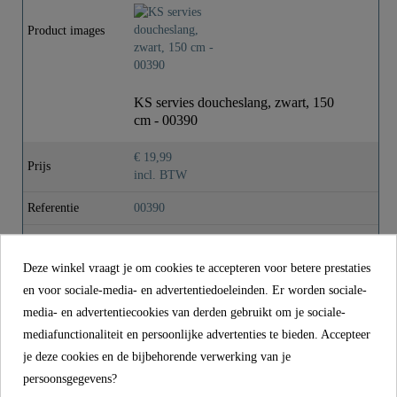
Gewicht
0,1 Kg
Product images
Lengte
150,0 Cm
KS servies doucheslang, zwart, 150
cm - 00390
€ 19,99
Prijs
incl. BTW
Referentie
00390
Kleur
Zwart
Deze winkel vraagt je om cookies te accepteren voor betere prestaties
Gewicht
0,1 kg
en voor sociale-media- en advertentiedoeleinden. Er worden sociale-
Lengte
150,0 cm
media- en advertentiecookies van derden gebruikt om je sociale-
mediafunctionaliteit en persoonlijke advertenties te bieden. Accepteer
je deze cookies en de bijbehorende verwerking van je
CONTACT
persoonsgegevens?