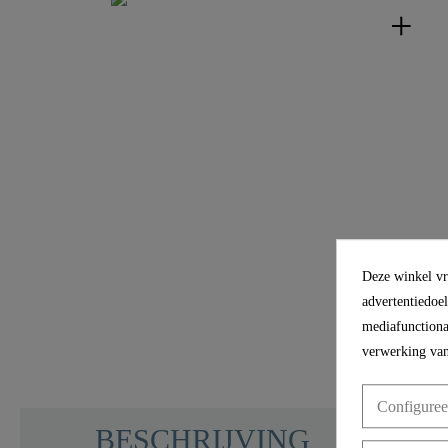
Deze winkel vra
advertentiedoe
mediafunctional
verwerking van
Configuree
BESCHRIJVING