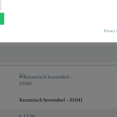
n
Privacy 
UBA Messing
Messing Blank
0,0 Kg
Keramisch bovendeel - 01041
4,7 Cm
€ 13,99