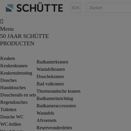
B2B
Menu
50 JAAR SCHÜTTE
PRODUCTEN
Keuken
Badkamerkranen
Keukenkranen
Wastafelkranen
Keukenuitrusting
Douchekranen
Douches
Bad vulkranen
Handdouches
Thermostatische kranen
Doucherails en sets
Badkamerinrichting
Regendouches
Badkameraccessoires
Toiletten
Wastafels
Douche WC
Afvoersets
WC-brillen
Reserveonderdelen