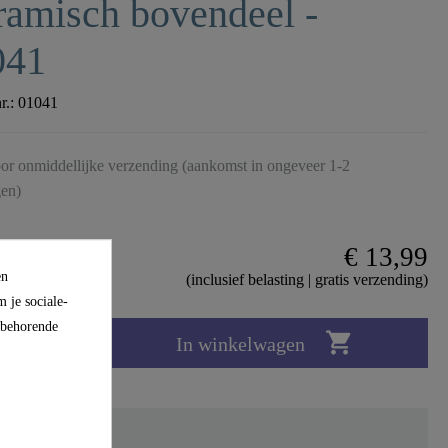
amisch bovendeel -
041
nr.:
01041
or onmiddellijke verzending (aankomst in ongeveer 1-2
en)
€ 13,99
en
(inclusief belasting | gratis verzending)
 je sociale-
ijbehorende

In winkelwagen