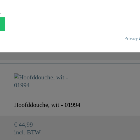
n
Privacy 
ABS (buiten) / POM (bin
Wit/Chroom
0,0 Kg
Hoofddouche, wit - 01994
20,0 Cm
€ 44,99
25,0 Cm
incl. BTW