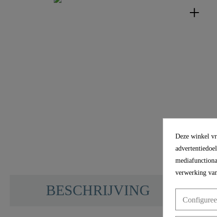
Deze winkel vra
advertentiedoe
mediafunctional
verwerking van
BESCHRIJVING
Configuree