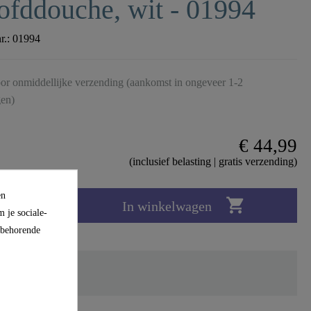
fddouche, wit - 01994
nr.:
01994
or onmiddellijke verzending (aankomst in ongeveer 1-2
en)
€ 44,99
(inclusief belasting | gratis verzending)
en

In winkelwagen
 je sociale-
ijbehorende