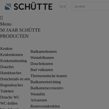
B2B
Menu
50 JAAR SCHÜTTE
PRODUCTEN
Keuken
Badkamerkranen
Keukenkranen
Wastafelkranen
Keukenuitrusting
Douchekranen
Douches
Bad vulkranen
Handdouches
Thermostatische kranen
Doucherails en sets
Badkamerinrichting
Regendouches
Badkameraccessoires
Toiletten
Wastafels
Douche WC
Afvoersets
WC-brillen
Reserveonderdelen