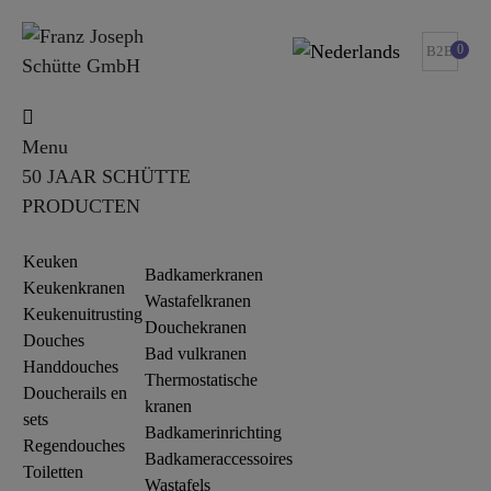
0
B2B
Menu
50 JAAR SCHÜTTE
PRODUCTEN
Keuken
Badkamerkranen
Keukenkranen
Wastafelkranen
Keukenuitrusting
Douchekranen
Douches
Bad vulkranen
Handdouches
Thermostatische
Doucherails en
kranen
sets
Badkamerinrichting
Regendouches
Badkameraccessoires
Toiletten
Wastafels