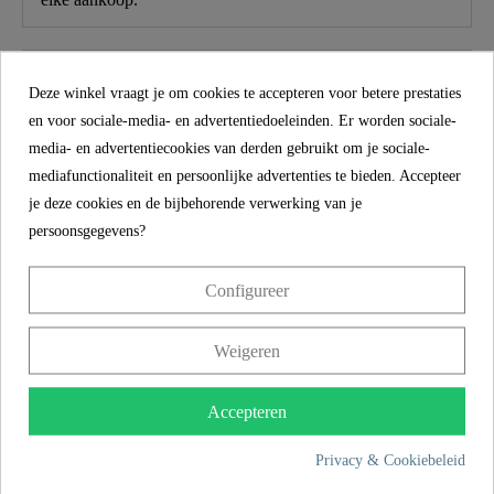
Productkenmerken
Deze winkel vraagt je om cookies te accepteren voor betere prestaties
en voor sociale-media- en advertentiedoeleinden. Er worden sociale-
media- en advertentiecookies van derden gebruikt om je sociale-
Omvang van de levering
mediafunctionaliteit en persoonlijke advertenties te bieden. Accepteer
je deze cookies en de bijbehorende verwerking van je
persoonsgegevens?
Over SCHÜTTE
Configureer
Weigeren
MEER INFORMATIE
Accepteren
Privacy & Cookiebeleid
Product images