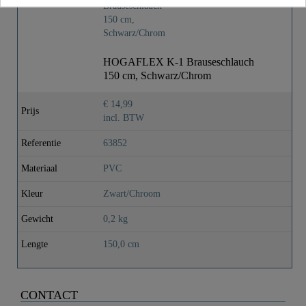
HOGAFLEX K-1 Brauseschlauch
150 cm, Schwarz/Chrom
€ 14,99
Prijs
incl. BTW
Referentie
63852
Materiaal
PVC
Kleur
Zwart/Chroom
Gewicht
0,2 kg
Lengte
150,0 cm
CONTACT