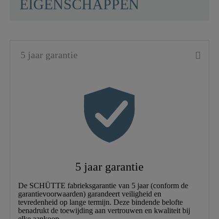
EIGENSCHAPPEN
Materiaal
PVC
5 jaar garantie
Kleur
Zwart/Chroom
Gewicht
0,2 Kg
Lengte
150,0 Cm
5 jaar garantie
De SCHÜTTE fabrieksgarantie van 5 jaar (conform de
garantievoorwaarden) garandeert veiligheid en
tevredenheid op lange termijn. Deze bindende belofte
benadrukt de toewijding aan vertrouwen en kwaliteit bij
elke aankoop.