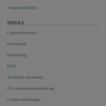
Toegankelijkheid
SERVICE
Contactformulier
Downloads
Benadering
FAQ
Juridische informatie
HOGAFLEX K-1 Brauseschlauch 150 cm, Schwarz/Chrom
CE-conformiteitsverklaring

€ 14,99
Cookie-instellingen