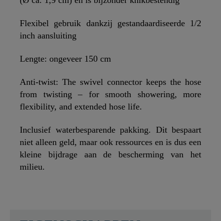
(Ø ca. 1,9 cm) en is bijzonder knikbestendig
Flexibel gebruik dankzij gestandaardiseerde 1/2
inch aansluiting
Lengte: ongeveer 150 cm
Anti-twist: The swivel connector keeps the hose
from twisting – for smooth showering, more
flexibility, and extended hose life.
Inclusief waterbesparende pakking. Dit bespaart
niet alleen geld, maar ook ressources en is dus een
kleine bijdrage aan de bescherming van het
milieu.
SCHÜTTE