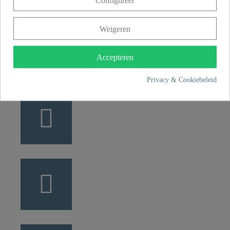
Configureer
Weigeren
+49 5407 8707 0
+49 5407 8707 777
Accepteren
info@fjschuette.com
Privacy & Cookiebeleid