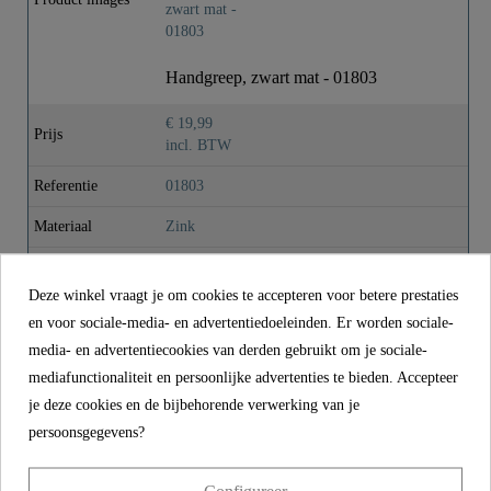
Kleur
Mat Zwart
Gewicht
0,1 Kg
Handgreep, zwart mat - 01803
€ 19,99
Prijs
incl. BTW
Referentie
01803
Materiaal
Zink
Kleur
Mat Zwart
Deze winkel vraagt je om cookies te accepteren voor betere prestaties
Gewicht
0,1 kg
en voor sociale-media- en advertentiedoeleinden. Er worden sociale-
media- en advertentiecookies van derden gebruikt om je sociale-
mediafunctionaliteit en persoonlijke advertenties te bieden. Accepteer
CONTACT
je deze cookies en de bijbehorende verwerking van je
persoonsgegevens?
Franz Joseph Schütte GmbH
Hullerweg 1
49134 Wallenhorst