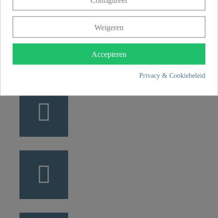
Configureer
Weigeren
+49 5407 8707 0
+49 5407 8707 777
Accepteren
info@fjschuette.com
Privacy & Cookiebeleid