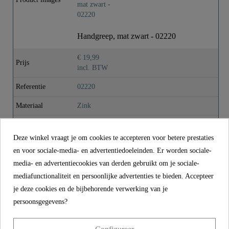
Kleur
Mat Zwart
Gewicht
0,0 Kg
Handgreep, mat zwart - 02220
€ 19,99
Prijs
incl. BTW
Referentie
02220
Materiaal
Zink
Kleur
Mat Zwart
Deze winkel vraagt je om cookies te accepteren voor betere prestaties
Gewicht
0,0 kg
en voor sociale-media- en advertentiedoeleinden. Er worden sociale-
media- en advertentiecookies van derden gebruikt om je sociale-
mediafunctionaliteit en persoonlijke advertenties te bieden. Accepteer
CONTACT
je deze cookies en de bijbehorende verwerking van je
persoonsgegevens?
Franz Joseph Schütte GmbH
Hullerweg 1
49134 Wallenhorst