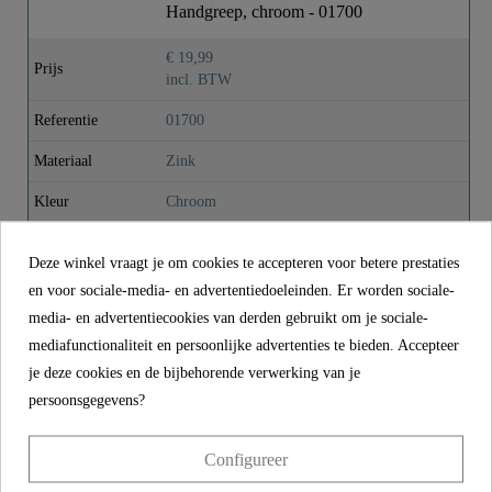
Handgreep, chroom - 01700
Gewicht
0,0 Kg
€ 19,99
Prijs
incl. BTW
Referentie
01700
Materiaal
Zink
Kleur
Chroom
Gewicht
0,0 kg
Deze winkel vraagt je om cookies te accepteren voor betere prestaties
en voor sociale-media- en advertentiedoeleinden. Er worden sociale-
media- en advertentiecookies van derden gebruikt om je sociale-
CONTACT
mediafunctionaliteit en persoonlijke advertenties te bieden. Accepteer
Franz Joseph Schütte GmbH
je deze cookies en de bijbehorende verwerking van je
Hullerweg 1
persoonsgegevens?
49134 Wallenhorst
Configureer