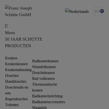
0
B2B
Menu
50 JAAR SCHÜTTE
PRODUCTEN
Keuken
Badkamerkranen
Keukenkranen
Wastafelkranen
Keukenuitrusting
Douchekranen
Douches
Bad vulkranen
Handdouches
Thermostatische
Doucherails en
kranen
sets
Badkamerinrichting
Regendouches
Badkameraccessoires
Toiletten
Wastafels