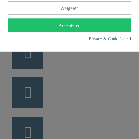
+49 5407 8707 0
Weigeren
+49 5407 8707 777
info@fjschuette.com
Accepteren
Privacy & Cookiebeleid