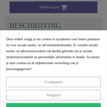

Winkelwagen
BESCHRIJVING
Deze winkel vraagt je om cookies te accepteren voor betere prestaties
en voor sociale-media- en advertentiedoeleinden. Er worden sociale-
Handgreep, chroom - 00136 - 00136
media- en advertentiecookies van derden gebruikt om je sociale-
mediafunctionaliteit en persoonlijke advertenties te bieden. Accepteer
je deze cookies en de bijbehorende verwerking van je
persoonsgegevens?
MEER INFORMATIE
Configureer
Materiaal
Zink
Weigeren
Product images
Kleur
Chroom