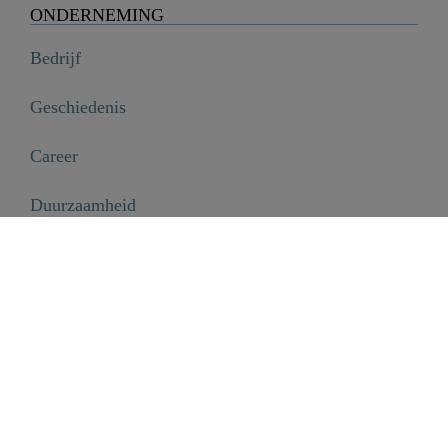
ONDERNEMING
Bedrijf
Geschiedenis
Career
Duurzaamheid
SCHÜTTE Group
Code of Conduct
INFORMATIE
Disclaimer
Privacyverklaring