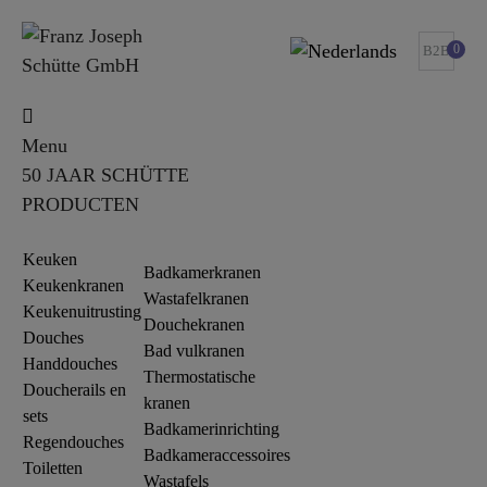
0
B2B
Menu
50 JAAR SCHÜTTE
PRODUCTEN
Keuken
Badkamerkranen
Keukenkranen
Wastafelkranen
Keukenuitrusting
Douchekranen
Douches
Bad vulkranen
Handdouches
Thermostatische
Doucherails en
kranen
sets
Badkamerinrichting
Regendouches
Badkameraccessoires
Toiletten
Wastafels