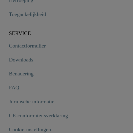
Herroeping
Toegankelijkheid
SERVICE
Contactformulier
Downloads
Benadering
FAQ
Juridische informatie
CE-conformiteitsverklaring
Excentrische hefinrichting, chroom, gebogen - 00660

€ 14,99
Cookie-instellingen