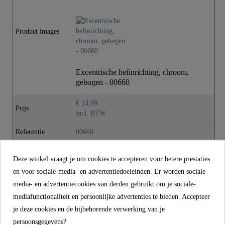
Materiaal
Eisen
Product images
Kleur
Chroom
Excentrische hefinrichting, chroom,
Gewicht
0,1 Kg
gebogen - 00660
€ 14,99
Prijs
incl. BTW
Referentie
00660
Materiaal
Eisen
Deze winkel vraagt je om cookies te accepteren voor betere prestaties
Kleur
Chroom
en voor sociale-media- en advertentiedoeleinden. Er worden sociale-
media- en advertentiecookies van derden gebruikt om je sociale-
Gewicht
0,1 kg
mediafunctionaliteit en persoonlijke advertenties te bieden. Accepteer
je deze cookies en de bijbehorende verwerking van je
persoonsgegevens?