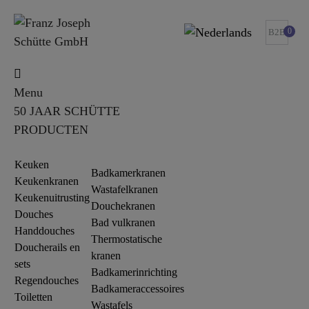
0
B2B
Menu
50 JAAR SCHÜTTE
PRODUCTEN
Keuken
Badkamerkranen
Keukenkranen
Wastafelkranen
Keukenuitrusting
Douchekranen
Douches
Bad vulkranen
Handdouches
Thermostatische
Doucherails en
kranen
sets
Badkamerinrichting
Regendouches
Badkameraccessoires
Toiletten
Wastafels