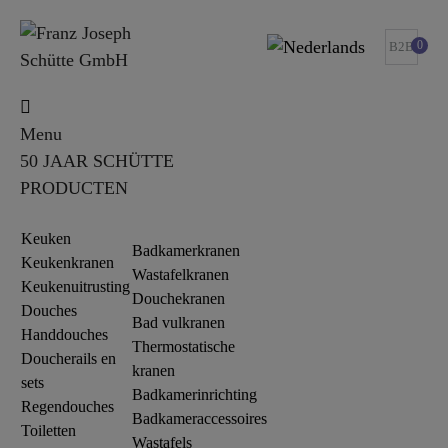
0
B2B
Menu
50 JAAR SCHÜTTE
PRODUCTEN
Keuken
Badkamerkranen
Keukenkranen
Wastafelkranen
Keukenuitrusting
Douchekranen
Douches
Bad vulkranen
Handdouches
Thermostatische
Doucherails en
kranen
sets
Badkamerinrichting
Regendouches
Badkameraccessoires
Toiletten
Wastafels