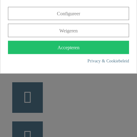
Franz Joseph Schütte GmbH
Configureer
Hullerweg 1
49134 Wallenhorst
Weigeren
+49 5407 8707 0
Accepteren
+49 5407 8707 777
Privacy & Cookiebeleid
info@fjschuette.com