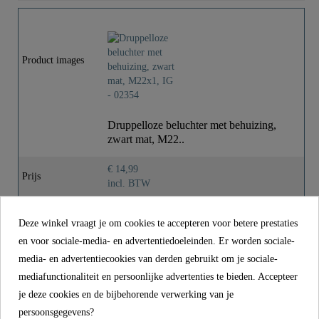
Kleur
Mat Zwart
Gewicht
0,0 Kg
Product images
Druppelloze beluchter met behuizing,
zwart mat, M22..
€ 14,99
Prijs
incl. BTW
Referentie
02354
Deze winkel vraagt je om cookies te accepteren voor betere prestaties
Kleur
Mat Zwart
en voor sociale-media- en advertentiedoeleinden. Er worden sociale-
media- en advertentiecookies van derden gebruikt om je sociale-
Gewicht
0,0 kg
mediafunctionaliteit en persoonlijke advertenties te bieden. Accepteer
je deze cookies en de bijbehorende verwerking van je
persoonsgegevens?
CONTACT