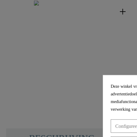
Deze winkel vra
advertentiedoe
mediafunctional
verwerking van
Configuree