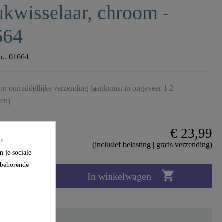
kwisselaar, chroom -
664
nr.:
01664
or onmiddellijke verzending (aankomst in ongeveer 1-2
en)
€ 23,99
en
(inclusief belasting | gratis verzending)
 je sociale-
ijbehorende

In winkelwagen