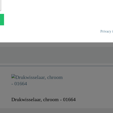
n
Privacy 
ABS (buiten) / POM (bin
Chroom
0,2 Kg
Drukwisselaar, chroom - 01664
10,4 Cm