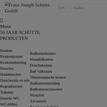
B2B
Menu
50 JAAR SCHÜTTE
PRODUCTEN
Keuken
Badkamerkranen
Keukenkranen
Wastafelkranen
Keukenuitrusting
Douchekranen
Douches
Bad vulkranen
Handdouches
Thermostatische kranen
Doucherails en sets
Badkamerinrichting
Regendouches
Badkameraccessoires
Toiletten
Wastafels
Douche WC
Afvoersets
WC-brillen