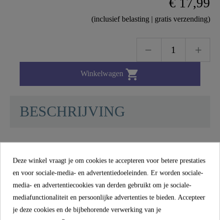
€ 17,99
(inclusief belasting | gratis verzending)

Winkelwagen
BESCHRIJVING
Draaibare uitloop, incl. beluchter M22x1 draad,
Deze winkel vraagt je om cookies te accepteren voor betere prestaties
uitsteeksel 130 mm, voor lage druk - 01827 -
en voor sociale-media- en advertentiedoeleinden. Er worden sociale-
01827
media- en advertentiecookies van derden gebruikt om je sociale-
mediafunctionaliteit en persoonlijke advertenties te bieden. Accepteer
je deze cookies en de bijbehorende verwerking van je