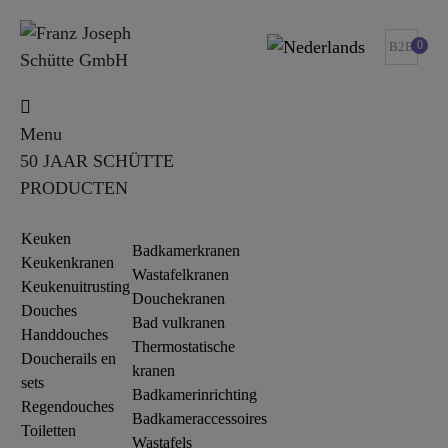
0
B2B
Menu
50 JAAR SCHÜTTE
PRODUCTEN
Keuken
Badkamerkranen
Keukenkranen
Wastafelkranen
Keukenuitrusting
Douchekranen
Douches
Bad vulkranen
Handdouches
Thermostatische
Doucherails en
kranen
sets
Badkamerinrichting
Regendouches
Badkameraccessoires
Toiletten
Wastafels