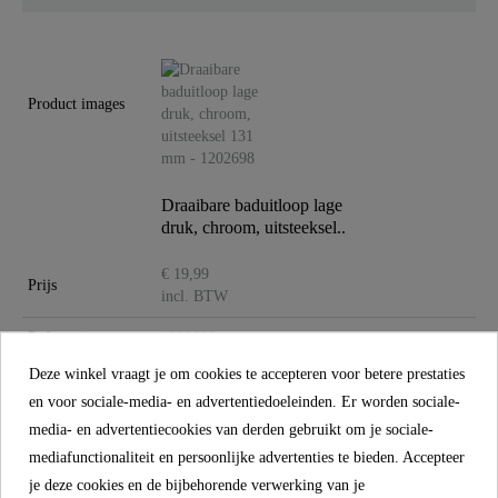
Materiaal
Roestvrij Staal SUS
304
Product images
Kleur
Chroom
Gewicht
0,0 Kg
Draaibare baduitloop lage
druk, chroom, uitsteeksel..
€ 19,99
Prijs
incl. BTW
Referentie
1202698
Deze winkel vraagt je om cookies te accepteren voor betere prestaties
Materiaal
Roestvrij staal SUS 304
en voor sociale-media- en advertentiedoeleinden. Er worden sociale-
Kleur
Chroom
media- en advertentiecookies van derden gebruikt om je sociale-
mediafunctionaliteit en persoonlijke advertenties te bieden. Accepteer
Gewicht
0,0 kg
je deze cookies en de bijbehorende verwerking van je