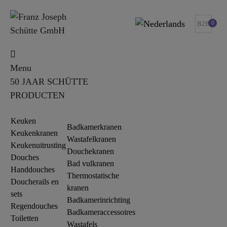
0
B2B
Menu
50 JAAR SCHÜTTE
PRODUCTEN
Keuken
Badkamerkranen
Keukenkranen
Wastafelkranen
Keukenuitrusting
Douchekranen
Douches
Bad vulkranen
Handdouches
Thermostatische
Doucherails en
kranen
sets
Badkamerinrichting
Regendouches
Badkameraccessoires
Toiletten
Wastafels