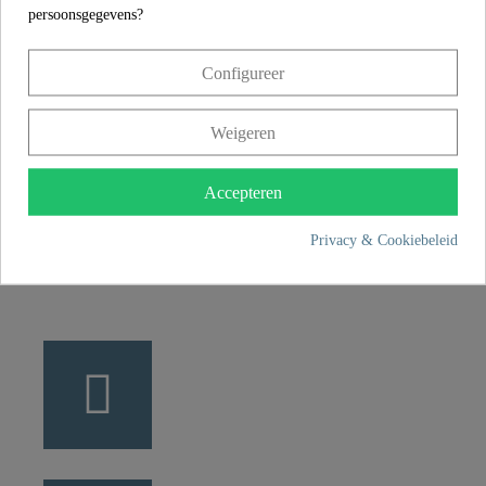
persoonsgegevens?
CONTACT
Configureer
Franz Joseph Schütte GmbH
Hullerweg 1
Weigeren
49134 Wallenhorst
Accepteren
+49 5407 8707 0
Privacy & Cookiebeleid
+49 5407 8707 777
info@fjschuette.com