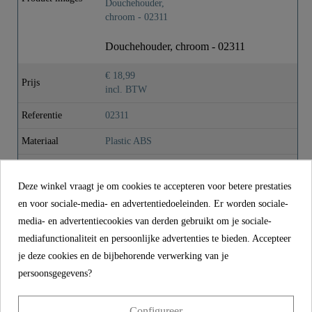
Kleur
Chroom
Gewicht
0,0 Kg
Douchehouder, chroom - 02311
€ 18,99
Prijs
incl. BTW
Referentie
02311
Materiaal
Plastic ABS
Kleur
Chroom
Deze winkel vraagt je om cookies te accepteren voor betere prestaties
Gewicht
0,0 kg
en voor sociale-media- en advertentiedoeleinden. Er worden sociale-
media- en advertentiecookies van derden gebruikt om je sociale-
mediafunctionaliteit en persoonlijke advertenties te bieden. Accepteer
CONTACT
je deze cookies en de bijbehorende verwerking van je
Franz Joseph Schütte GmbH
persoonsgegevens?
Hullerweg 1
49134 Wallenhorst
Configureer