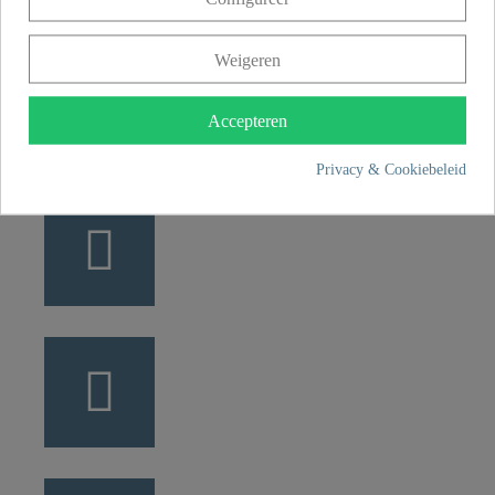
Weigeren
+49 5407 8707 0
+49 5407 8707 777
Accepteren
info@fjschuette.com
Privacy & Cookiebeleid