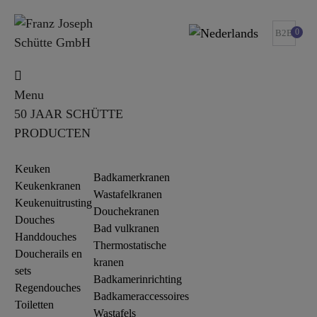
0
B2B
Menu
50 JAAR SCHÜTTE
PRODUCTEN
Keuken
Badkamerkranen
Keukenkranen
Wastafelkranen
Keukenuitrusting
Douchekranen
Douches
Bad vulkranen
Handdouches
Thermostatische
Doucherails en
kranen
sets
Badkamerinrichting
Regendouches
Badkameraccessoires
Toiletten
Wastafels