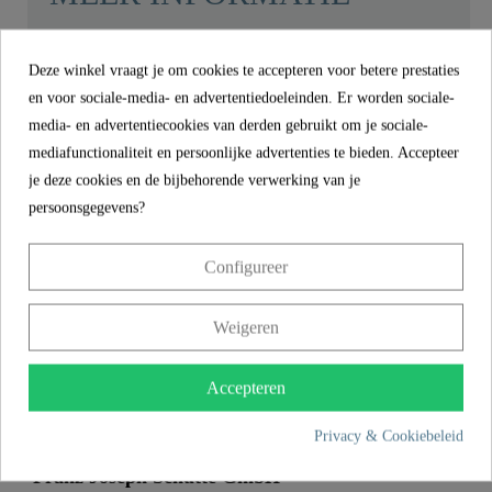
Deze winkel vraagt je om cookies te accepteren voor betere prestaties
en voor sociale-media- en advertentiedoeleinden. Er worden sociale-
Product images
media- en advertentiecookies van derden gebruikt om je sociale-
mediafunctionaliteit en persoonlijke advertenties te bieden. Accepteer
Cartridge, Ø 40 mm, zonder zitting -
je deze cookies en de bijbehorende verwerking van je
01022
persoonsgegevens?
€ 14,99
Prijs
Configureer
incl. BTW
Referentie
01022
Weigeren
Gewicht
0,0 kg
Accepteren
CONTACT
Privacy & Cookiebeleid
Franz Joseph Schütte GmbH