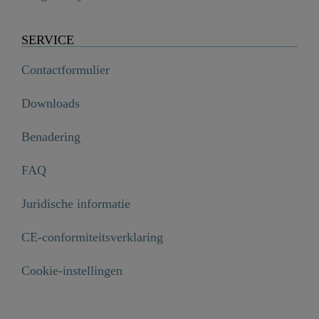
SERVICE
Contactformulier
Downloads
Benadering
FAQ
Juridische informatie
CE-conformiteitsverklaring
Cartridge, Ø 40 mm, zonder zitting - 01022

€ 14,99
Cookie-instellingen