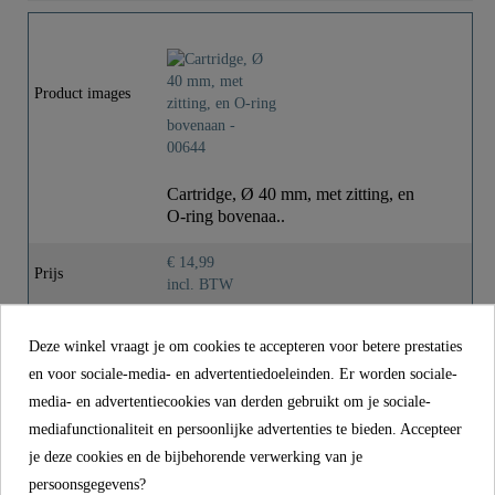
Kleur
Beige
Gewicht
0,0 Kg
Product images
Cartridge, Ø 40 mm, met zitting, en
O-ring bovenaa..
€ 14,99
Prijs
incl. BTW
Referentie
00644
Deze winkel vraagt je om cookies te accepteren voor betere prestaties
Kleur
Beige
en voor sociale-media- en advertentiedoeleinden. Er worden sociale-
media- en advertentiecookies van derden gebruikt om je sociale-
Gewicht
0,0 kg
mediafunctionaliteit en persoonlijke advertenties te bieden. Accepteer
je deze cookies en de bijbehorende verwerking van je
persoonsgegevens?
CONTACT