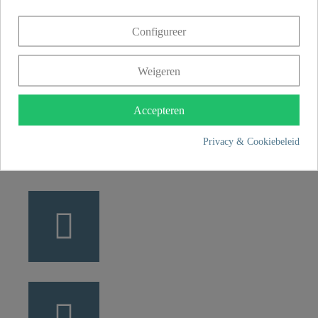
Franz Joseph Schütte GmbH
Configureer
Hullerweg 1
49134 Wallenhorst
Weigeren
+49 5407 8707 0
Accepteren
+49 5407 8707 777
Privacy & Cookiebeleid
info@fjschuette.com