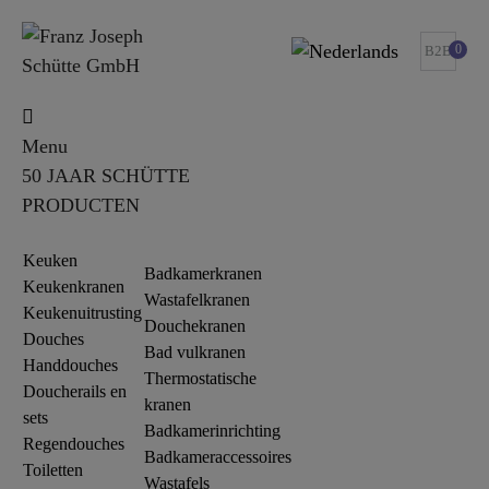
0
B2B
Menu
50 JAAR SCHÜTTE
PRODUCTEN
Keuken
Badkamerkranen
Keukenkranen
Wastafelkranen
Keukenuitrusting
Douchekranen
Douches
Bad vulkranen
Handdouches
Thermostatische
Doucherails en
kranen
sets
Badkamerinrichting
Regendouches
Badkameraccessoires
Toiletten
Wastafels