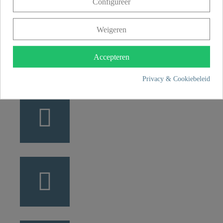
Configureer
49134 Wallenhorst
Weigeren
+49 5407 8707 0
+49 5407 8707 777
Accepteren
info@fjschuette.com
Privacy & Cookiebeleid