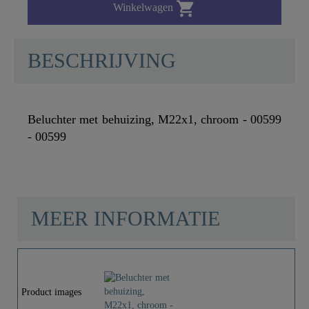

Winkelwagen
BESCHRIJVING
Beluchter met behuizing, M22x1, chroom - 00599
- 00599
MEER INFORMATIE
Materiaal
Messing
Kleur
Chroom
Product images