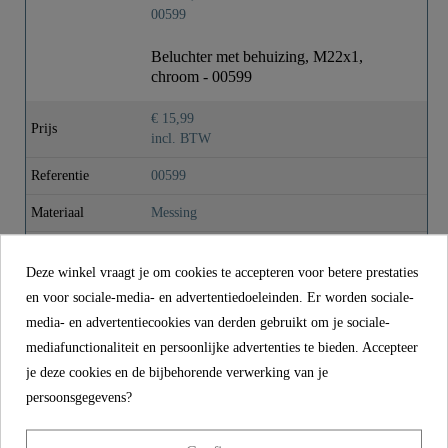
Gewicht
0,0 Kg
Beluchter met behuizing, M22x1,
chroom - 00599
€ 15,99
Prijs
incl. BTW
Referentie
00599
Materiaal
Messing
Kleur
Chroom
Deze winkel vraagt je om cookies te accepteren voor betere prestaties
Gewicht
0,0 kg
en voor sociale-media- en advertentiedoeleinden. Er worden sociale-
media- en advertentiecookies van derden gebruikt om je sociale-
mediafunctionaliteit en persoonlijke advertenties te bieden. Accepteer
CONTACT
je deze cookies en de bijbehorende verwerking van je
persoonsgegevens?
Franz Joseph Schütte GmbH
Hullerweg 1