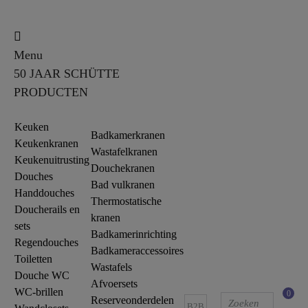
Menu
50 JAAR SCHÜTTE
PRODUCTEN
Keuken
Badkamerkranen
Keukenkranen
Wastafelkranen
Keukenuitrusting
Douchekranen
Douches
Bad vulkranen
Handdouches
Thermostatische
Doucherails en
kranen
sets
Badkamerinrichting
Regendouches
Badkameraccessoires
Toiletten
Wastafels
Douche WC
Afvoersets
WC-brillen
0
Reserveonderdelen
B2B