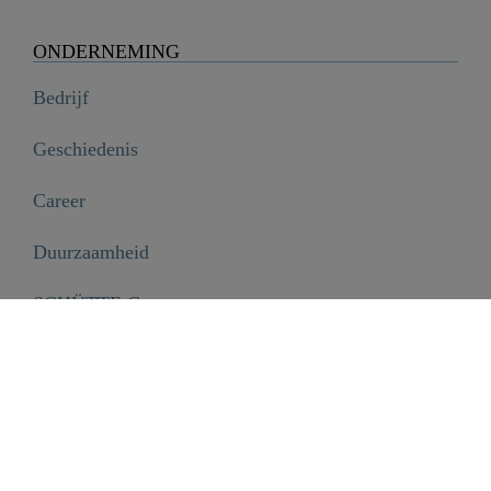
ONDERNEMING
Bedrijf
Geschiedenis
Career
Duurzaamheid
SCHÜTTE Group
Code of Conduct
INFORMATIE
Disclaimer