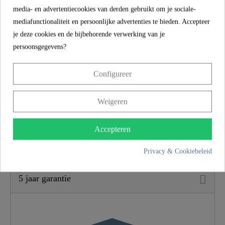
drinkwatersysteem zijn flexibel en eenvoudig te
media- en advertentiecookies van derden gebruikt om je sociale-
installeren.
mediafunctionaliteit en persoonlijke advertenties te bieden. Accepteer
je deze cookies en de bijbehorende verwerking van je
De badkamerkraan wordt gecompleteerd door zijn
persoonsgegevens?
eenvoudige montage. De meegeleverde centrale
schroefverbinding is praktisch en spreekt voor
Configureer
zich en kan zonder vakkennis snel worden
geïnstalleerd.
Weigeren
Accepteren
SCHÜTTE
EIGENSCHAPPEN
Privacy & Cookiebeleid
5 jaar garantie
Materiaal
UBA Messing
Kleur
Chroom