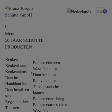
0
B2B
Menu
50 JAAR SCHÜTTE
PRODUCTEN
Keuken
Badkamerkranen
Keukenkranen
Wastafelkranen
Keukenuitrusting
Douchekranen
Douches
Bad vulkranen
Handdouches
Thermostatische
Doucherails en
kranen
sets
Badkamerinrichting
Regendouches
Badkameraccessoires
Toiletten
Wastafels