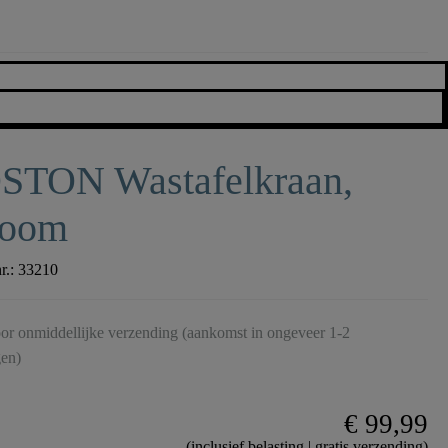
STON Wastafelkraan,
room
nr.:
33210
or onmiddellijke verzending (aankomst in ongeveer 1-2
en)
€ 99,99
(inclusief belasting | gratis verzending)