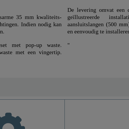
De levering omvat een co
dsarme 35 mm kwaliteits-
geïllustreerde install
htingen. Indien nodig kan
aansluitslangen (500 mm)
n.
en eenvoudig te installere
rset met pop-up waste.
"
waste met een vingertip.
UBA Messing