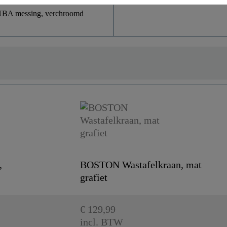
 UBA messing, verchroomd
,
BOSTON Wastafelkraan, mat
grafiet
€ 129,99
incl. BTW