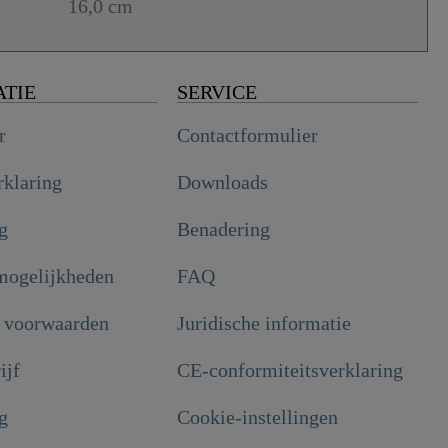
16,0 cm
ATIE
SERVICE
r
Contactformulier
rklaring
Downloads
g
Benadering
mogelijkheden
FAQ
 voorwaarden
Juridische informatie
ijf
CE-conformiteitsverklaring
g
Cookie-instellingen