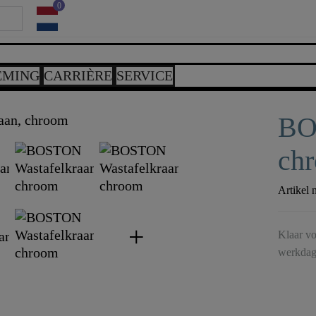
0
EMING
CARRIÈRE
SERVICE
BO
ch
Artikel 
Klaar vo
werkdag