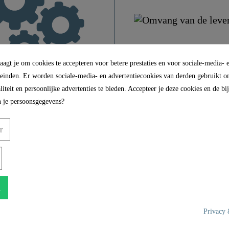
Chroom
Hoge Druk
1,3 Kg
agt je om cookies te accepteren voor betere prestaties en voor sociale-media- 
leinden. Er worden sociale-media- en advertentiecookies van derden gebruikt om
5,0 Cm
ductkenmerken
Omvang van
iteit en persoonlijke advertenties te bieden. Accepteer je deze cookies en de b
 je persoonsgegevens?
levering
16,0 Cm
iting: Hoge druk
r
• Wastafelkraan BOSTON, chr
oor gatdiameters van 32 tot 42
16,0 Cm
• 2 aansluitslangen
: (B x H x D) ca. 50 x 153 x 162
• Pers excentriek
n
• Installatie set
: ca. 162 mm
Privacy 
• Gedetailleerde installatiehandle
vestigingssysteem