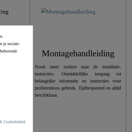
en
 je sociale-
 de
Montagehandleiding
ijbehorende
Nooit meer zoeken naar de installatie-
instructies. Onmiddellijke toegang tot
oom
belangrijke informatie en instructies voor
probleemloos gebruik. Tijdbesparend en altijd
beschikbaar.
& Cookiebeleid
iding