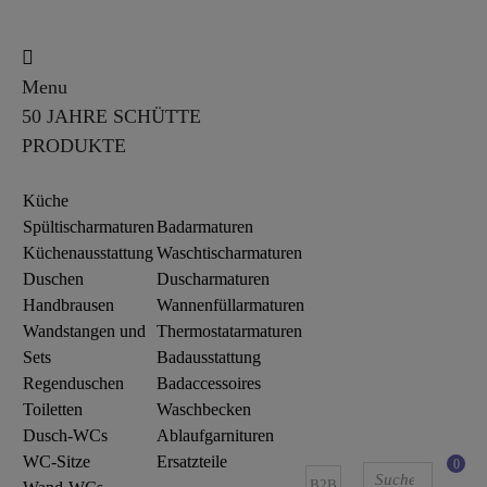
Menu
50 JAHRE SCHÜTTE
PRODUKTE
Küche
Spültischarmaturen
Badarmaturen
Küchenausstattung
Waschtischarmaturen
Duschen
Duscharmaturen
Handbrausen
Wannenfüllarmaturen
Wandstangen und
Thermostatarmaturen
Sets
Badausstattung
Regenduschen
Badaccessoires
Toiletten
Waschbecken
Dusch-WCs
Ablaufgarnituren
WC-Sitze
Ersatzteile
0
B2B