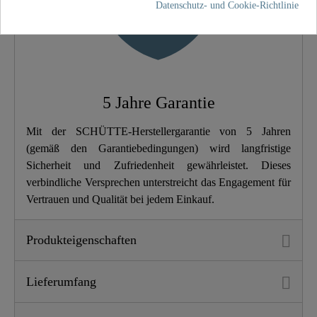
Gewicht
1,3 Kg
Datenschutz- und Cookie-Richtlinie
Breite
5,0 Cm
Höhe
16,0 Cm
5 Jahre Garantie
Länge
16,0 Cm
Mit der SCHÜTTE-Herstellergarantie von 5 Jahren
(gemäß den Garantiebedingungen) wird langfristige
Sicherheit und Zufriedenheit gewährleistet. Dieses
verbindliche Versprechen unterstreicht das Engagement für
Vertrauen und Qualität bei jedem Einkauf.
Produkteigenschaften
Lieferumfang