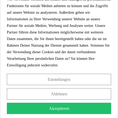
Montageanleitung. Die korrosionsbeständigen
Funktionen für soziale Medien anbieten zu können und die Zugriffe
Anschlussschläuche (500 mm) an das
auf unsere Website zu analysieren. Außerdem geben wir
Hauswassersystem sind flexibel und leicht zu
Informationen zu Ihrer Verwendung unserer Website an unsere
montieren.
Partner für soziale Medien, Werbung und Analysen weiter. Unsere
Partner führen diese Informationen möglicherweise mit weiteren
Daten zusammen, die Sie ihnen bereitgestellt haben oder die sie im
SCHÜTTE
Rahmen Deiner Nutzung der Dienste gesammelt haben. Stimmen Sie
EIGENSCHAFTEN
der Verwendung dieser Cookies und der damit verbundenen
Verarbeitung Ihrer persönlichen Daten zu? Sie können Ihre
Einwilligung jederzeit widerrufen.
5 Jahre Garantie
Material
UBA Messing
Einstellungen
Farbe
Chrom
Ablehnen
Anschlussart
Hochdruck
Akzeptieren