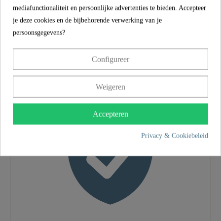
mediafunctionaliteit en persoonlijke advertenties te bieden. Accepteer
je deze cookies en de bijbehorende verwerking van je
SCHÜTTE
EIGENSCHAPPEN
persoonsgegevens?
Configureer
5 jaar garantie
Materiaal
UBA Messing
Weigeren
Kleur
Chroom
Accepteren
Privacy & Cookiebeleid
Gewicht
1,2 Kg
Breedte
27,0 Cm
Hoogte
4,0 Cm