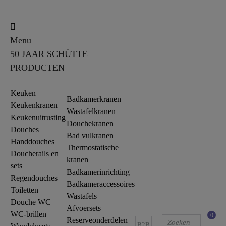
Menu
50 JAAR SCHÜTTE
PRODUCTEN
Keuken
Badkamerkranen
Keukenkranen
Wastafelkranen
Keukenuitrusting
Douchekranen
Douches
Bad vulkranen
Handdouches
Thermostatische
Doucherails en
kranen
sets
Badkamerinrichting
Regendouches
Badkameraccessoires
Toiletten
Wastafels
Douche WC
Afvoersets
WC-brillen
0
Reserveonderdelen
B2B