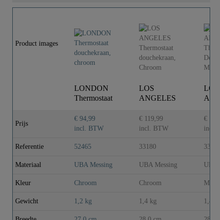
Product images
LONDON
LOS
LOS
Thermostaat
ANGELES
ANG
douchekraan,
Thermostaat
Ther
chroom
douchekraan,
Douc
€ 94,99
€ 119,99
€ 149
Prijs
Chroom
Mat 
incl. BTW
incl. BTW
incl
Referentie
52465
33180
3318
Materiaal
UBA Messing
UBA Messing
UBA 
Kleur
Chroom
Chroom
Mat 
Gewicht
1,2 kg
1,4 kg
1,4 k
Breedte
27,0 cm
28,0 cm
28,0 