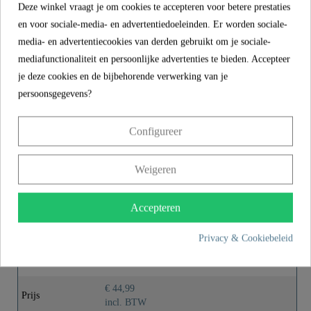
Productkenmerken
Deze winkel vraagt je om cookies te accepteren voor betere prestaties
en voor sociale-media- en advertentiedoeleinden. Er worden sociale-
media- en advertentiecookies van derden gebruikt om je sociale-
Omvang van de levering
mediafunctionaliteit en persoonlijke advertenties te bieden. Accepteer
je deze cookies en de bijbehorende verwerking van je
Montagehandleiding
persoonsgegevens?
Configureer
MEER INFORMATIE
Weigeren
Accepteren
Product images
Privacy & Cookiebeleid
VICO Douchekraan, chroom
€ 44,99
Prijs
incl. BTW