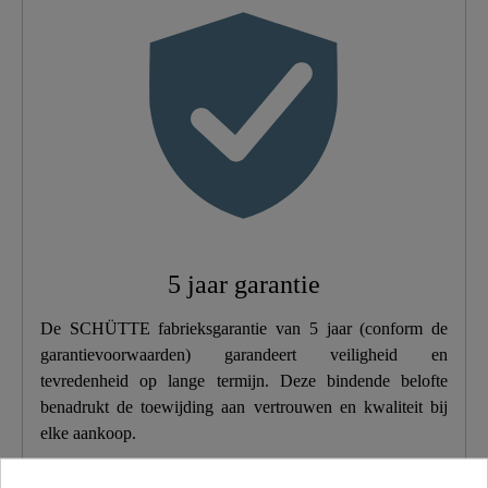
Kleur
Chroom
Gewicht
0,7 Kg
Breedte
17,5 Cm
Hoogte
10,0 Cm
5 jaar garantie
De SCHÜTTE fabrieksgarantie van 5 jaar (conform de
garantievoorwaarden) garandeert veiligheid en
tevredenheid op lange termijn. Deze bindende belofte
benadrukt de toewijding aan vertrouwen en kwaliteit bij
elke aankoop.