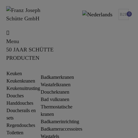
0
B2B
Menu
50 JAAR SCHÜTTE
PRODUCTEN
Keuken
Badkamerkranen
Keukenkranen
Wastafelkranen
Keukenuitrusting
Douchekranen
Douches
Bad vulkranen
Handdouches
Thermostatische
Doucherails en
kranen
sets
Badkamerinrichting
Regendouches
Badkameraccessoires
Toiletten
Wastafels