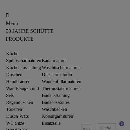
Menu
50 JAHRE SCHÜTTE
PRODUKTE
Küche
Spültischarmaturen
Badarmaturen
Küchenausstattung
Waschtischarmaturen
Duschen
Duscharmaturen
Handbrausen
Wannenfüllarmaturen
Wandstangen und
Thermostatarmaturen
Sets
Badausstattung
Regenduschen
Badaccessoires
Toiletten
Waschbecken
Dusch-WCs
Ablaufgarnituren
WC-Sitze
Ersatzteile
0
B2B