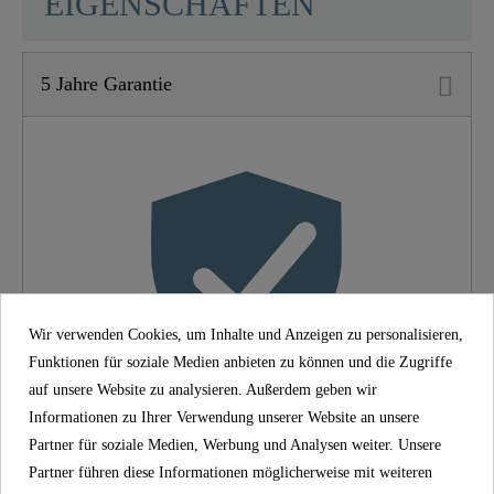
EIGENSCHAFTEN
5 Jahre Garantie
Material
UBA Messing
Farbe
Chrom
Gewicht
0,7 Kg
Breite
17,5 Cm
Wir verwenden Cookies, um Inhalte und Anzeigen zu personalisieren,
Höhe
10,0 Cm
Funktionen für soziale Medien anbieten zu können und die Zugriffe
auf unsere Website zu analysieren. Außerdem geben wir
Informationen zu Ihrer Verwendung unserer Website an unsere
5 Jahre Garantie
Partner für soziale Medien, Werbung und Analysen weiter. Unsere
Partner führen diese Informationen möglicherweise mit weiteren
Mit der SCHÜTTE-Herstellergarantie von 5 Jahren