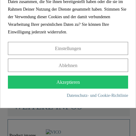
Daten zusammen, die Sie ihnen bereitgestellt haben oder die sie im
(gemäß den Garantiebedingungen) wird langfristige
Rahmen Deiner Nutzung der Dienste gesammelt haben. Stimmen Sie
Sicherheit und Zufriedenheit gewährleistet. Dieses
der Verwendung dieser Cookies und der damit verbundenen
verbindliche Versprechen unterstreicht das Engagement für
Verarbeitung Ihrer persönlichen Daten zu? Sie können Ihre
Vertrauen und Qualität bei jedem Einkauf.
Einwilligung jederzeit widerrufen.
Produkteigenschaften
Einstellungen
Lieferumfang
Ablehnen
Montageanleitung
Akzeptieren
Datenschutz- und Cookie-Richtlinie
WEITERE INFOS
Product images