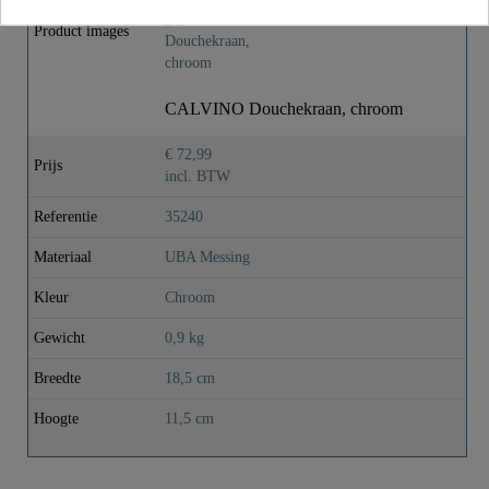
Product images
CALVINO Douchekraan, chroom
€ 72,99
Prijs
incl. BTW
Referentie
35240
Materiaal
UBA Messing
Kleur
Chroom
Gewicht
0,9 kg
Breedte
18,5 cm
Hoogte
11,5 cm