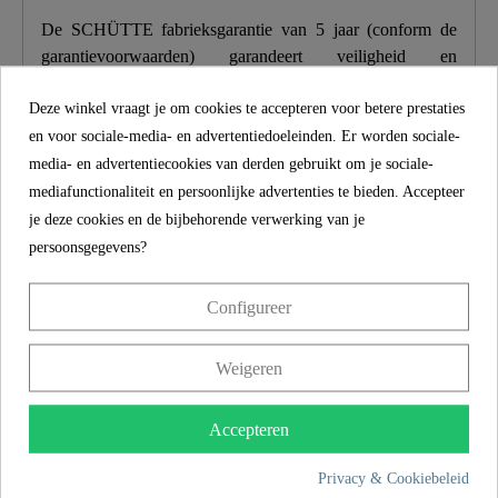
De SCHÜTTE fabrieksgarantie van 5 jaar (conform de
garantievoorwaarden) garandeert veiligheid en
tevredenheid op lange termijn. Deze bindende belofte
Deze winkel vraagt je om cookies te accepteren voor betere prestaties
benadrukt de toewijding aan vertrouwen en kwaliteit bij
en voor sociale-media- en advertentiedoeleinden. Er worden sociale-
elke aankoop.
media- en advertentiecookies van derden gebruikt om je sociale-
mediafunctionaliteit en persoonlijke advertenties te bieden. Accepteer
Productkenmerken
je deze cookies en de bijbehorende verwerking van je
persoonsgegevens?
Omvang van de levering
Configureer
Montagehandleiding
Weigeren
MEER INFORMATIE
Accepteren
Privacy & Cookiebeleid