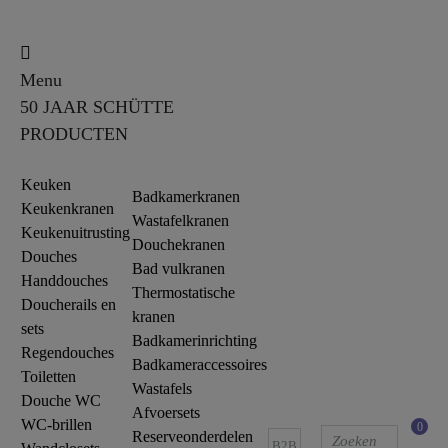
Menu
50 JAAR SCHÜTTE
PRODUCTEN
Keuken
Badkamerkranen
Keukenkranen
Wastafelkranen
Keukenuitrusting
Douchekranen
Douches
Bad vulkranen
Handdouches
Thermostatische
Doucherails en
kranen
sets
Badkamerinrichting
Regendouches
Badkameraccessoires
Toiletten
Wastafels
Douche WC
Afvoersets
WC-brillen
0
Reserveonderdelen
B2B