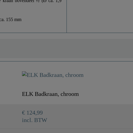
e kraan bovendeel ½ (Ø ca. 1,9
 ca. 155 mm
ELK Badkraan, chroom
€ 124,99
incl. BTW