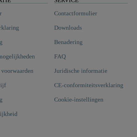
r
Contactformulier
rklaring
Downloads
g
Benadering
mogelijkheden
FAQ
 voorwaarden
Juridische informatie
ijf
CE-conformiteitsverklaring
g
Cookie-instellingen
ijkheid