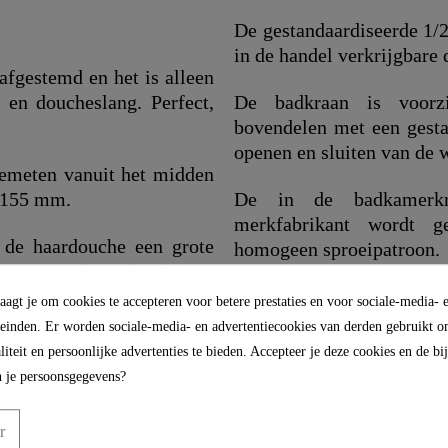
De gestandaardiseerde 1/2
in de handel verkrijgbare
afgestemd en het is alleen
e en doucheslang. Perfect,
De badkraan is voorz
bovendelen met een gesta
openen en sluiten van de 
gemeten vanuit het midden
s 155 mm.
De in de badkamerkra
merkfabrikant wordt 
t de haardouche een grote
homogeen sproeipatroon.
nieren worden gebruikt.
"
agt je om cookies te accepteren voor betere prestaties en voor sociale-media- 
leinden. Er worden sociale-media- en advertentiecookies van derden gebruikt om
iteit en persoonlijke advertenties te bieden. Accepteer je deze cookies en de b
 je persoonsgegevens?
r