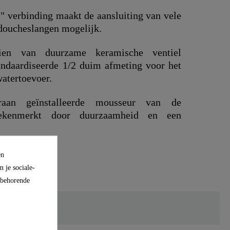
" verbinding maakt de aansluiting van vele
 doucheslangen mogelijk.
ien van duurzame keramische ventiel
ndaardiseerde 1/2 duim afmeting voor het
watertoevoer.
an geïnstalleerde mousseur van de
gekenmerkt door duurzaamheid en een
en
 je sociale-
ijbehorende