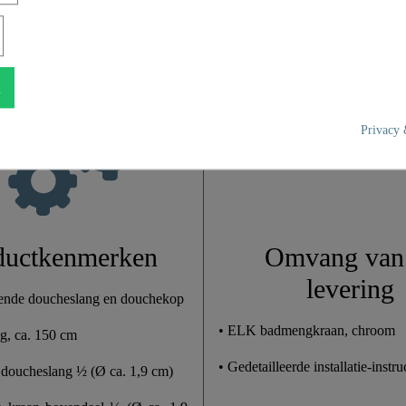
UBA Messing
n
Chroom
Privacy 
1,8 Kg
20,5 Cm
16,0 Cm
ductkenmerken
Omvang van
levering
16,0 Cm
sende doucheslang en douchekop
• ELK badmengkraan, chroom
g, ca. 150 cm
• Gedetailleerde installatie-instru
g doucheslang ½ (Ø ca. 1,9 cm)