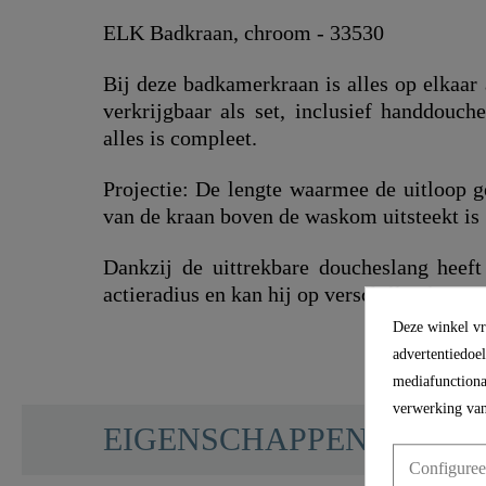
ELK Badkraan, chroom - 33530
Bij deze badkamerkraan is alles op elkaar 
verkrijgbaar als set, inclusief handdouch
alles is compleet.
Projectie: De lengte waarmee de uitloop 
van de kraan boven de waskom uitsteekt i
Dankzij de uittrekbare doucheslang heef
actieradius en kan hij op verschillende ma
Deze winkel vra
advertentiedoe
mediafunctional
verwerking van
SCHÜTTE
EIGENSCHAPPEN
Configuree