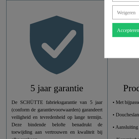
Weigeren
Materiaal
Acceptere
Kleur
Gewicht
Breedte
Hoogte
5 jaar garantie
Pro
Lengte
De SCHÜTTE fabrieksgarantie van 5 jaar
• Met bijpas
(conform de garantievoorwaarden) garandeert
• Doucheslan
veiligheid en tevredenheid op lange termijn.
Deze bindende belofte benadrukt de
• Aansluitin
toewijding aan vertrouwen en kwaliteit bij