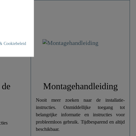
& Cookiebeleid
 de
Montagehandleiding
Nooit meer zoeken naar de installatie-
instructies. Onmiddellijke toegang tot
belangrijke informatie en instructies voor
probleemloos gebruik. Tijdbesparend en altijd
cties
beschikbaar.