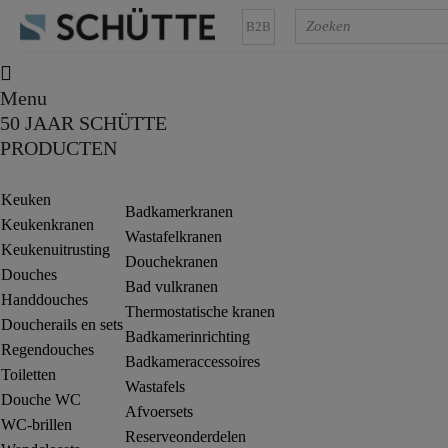
B2B
Menu
50 JAAR SCHÜTTE
PRODUCTEN
Keuken
Badkamerkranen
Keukenkranen
Wastafelkranen
Keukenuitrusting
Douchekranen
Douches
Bad vulkranen
Handdouches
Thermostatische kranen
Doucherails en sets
Badkamerinrichting
Regendouches
Badkameraccessoires
Toiletten
Wastafels
Douche WC
Afvoersets
WC-brillen
Reserveonderdelen