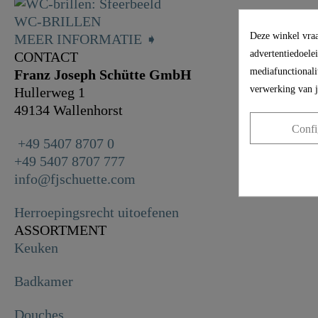
WC-BRILLEN
Deze winkel vraa
MEER INFORMATIE ➧
advertentiedoele
CONTACT
mediafunctionalit
Franz Joseph Schütte GmbH
verwerking van 
Hullerweg 1
49134 Wallenhorst
Confi
+49 5407 8707 0
+49 5407 8707 777
info@fjschuette.com
Herroepingsrecht uitoefenen
ASSORTMENT
Keuken
Badkamer
Douches