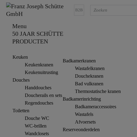
B2B
Menu
50 JAAR SCHÜTTE
PRODUCTEN
Keuken
Badkamerkranen
Keukenkranen
Wastafelkranen
Keukenuitrusting
Douchekranen
Douches
Bad vulkranen
Handdouches
Thermostatische kranen
Doucherails en sets
Badkamerinrichting
Regendouches
Badkameraccessoires
Toiletten
Wastafels
Douche WC
Afvoersets
WC-brillen
Reserveonderdelen
Wandclosets