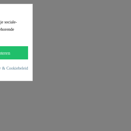
je sociale-
behorende
teren
y & Cookiebeleid