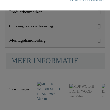
Privacy & Cookiebeleid
Productkenmerken
Omvang van de levering
Montagehandleiding
MEER INFORMATIE
Product images