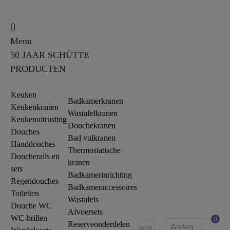
Menu
50 JAAR SCHÜTTE
PRODUCTEN
Keuken
Badkamerkranen
Keukenkranen
Wastafelkranen
Keukenuitrusting
Douchekranen
Douches
Bad vulkranen
Handdouches
Thermostatische
Doucherails en
kranen
sets
Badkamerinrichting
Regendouches
Badkameraccessoires
Toiletten
Wastafels
Douche WC
Afvoersets
WC-brillen
0
Reserveonderdelen
B2B