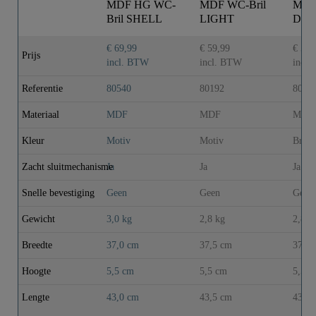
MDF HG WC-
MDF WC-Bril
MDF
Bril SHELL
LIGHT
DA
HEART met
WOOD met
WOO
Valrem
Valrem
Valr
€ 69,99
€ 59,99
€ 59,
Prijs
incl. BTW
incl. BTW
incl
Referentie
80540
80192
8019
Materiaal
MDF
MDF
MDF
Kleur
Motiv
Motiv
Bruin
Zacht sluitmechanisme
Ja
Ja
Ja
Snelle bevestiging
Geen
Geen
Geen
Gewicht
3,0 kg
2,8 kg
2,8 k
Breedte
37,0 cm
37,5 cm
37,5 
Hoogte
5,5 cm
5,5 cm
5,5 c
Lengte
43,0 cm
43,5 cm
43,5 