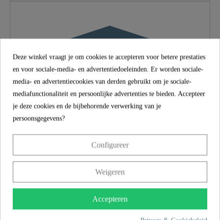
Materiaal
MDF
Kleur
Motiv
Zacht Sluitmechanisme
Ja
Deze winkel vraagt je om cookies te accepteren voor betere prestaties
en voor sociale-media- en advertentiedoeleinden. Er worden sociale-
Snelle Bevestiging
Geen
media- en advertentiecookies van derden gebruikt om je sociale-
mediafunctionaliteit en persoonlijke advertenties te bieden. Accepteer
je deze cookies en de bijbehorende verwerking van je
Gewicht
3,0 Kg
persoonsgegevens?
Breedte
37,0 Cm
Configureer
Winkelen vanuit Duitsland
Hoogte
5,5 Cm
Met een wettelijke conformiteit van 2 jaar op al onze
Weigeren
producten bieden we niet alleen producten van de hoogste
Lengte
43,0 Cm
kwaliteit, maar ook bescherming op lange termijn. We
Accepteren
ondersteunen dit met een bindende belofte - omdat
tevredenheid en vertrouwen tellen bij elke aankoop.