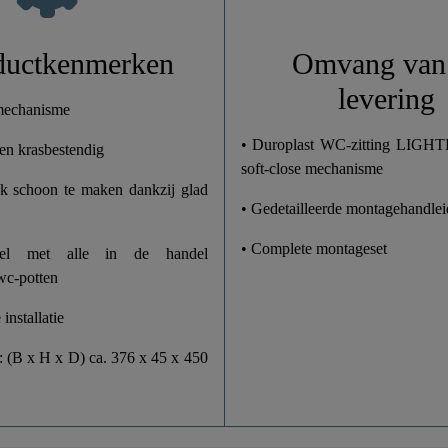
1,9 Kg
ductkenmerken
Omvang van
levering
37,6 Cm
 mechanisme
• Duroplast WC-zitting LIG
j en krasbestendig
4,5 Cm
soft-close mechanisme
k schoon te maken dankzij glad
45,0 Cm
• Gedetailleerde montagehandlei
• Complete montageset
bel met alle in de handel
wc-potten
installatie
: (B x H x D) ca. 376 x 45 x 450