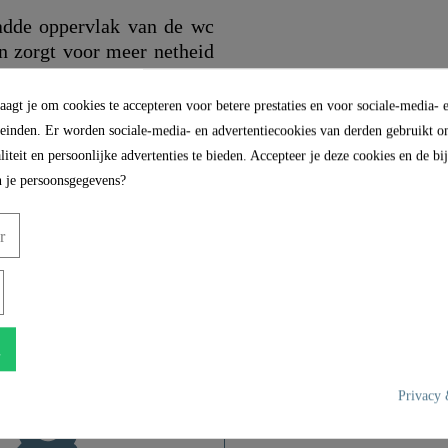
de oppervlak van de wc
en zorgt voor meer netheid
agt je om cookies te accepteren voor betere prestaties en voor sociale-media- 
leinden. Er worden sociale-media- en advertentiecookies van derden gebruikt om
iteit en persoonlijke advertenties te bieden. Accepteer je deze cookies en de b
 je persoonsgegevens?
r
Duroplast
Motiv
n
Ja
Privacy 
Geen