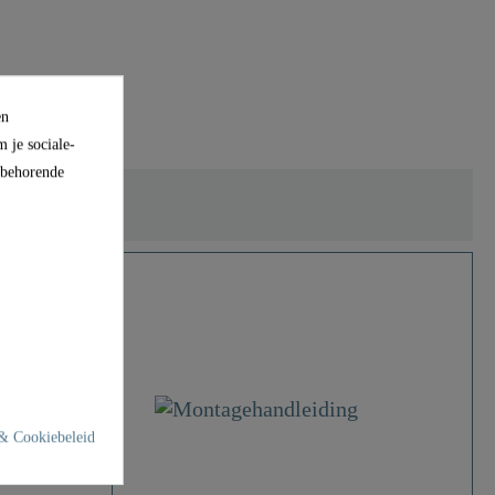
en
 je sociale-
ijbehorende
& Cookiebeleid