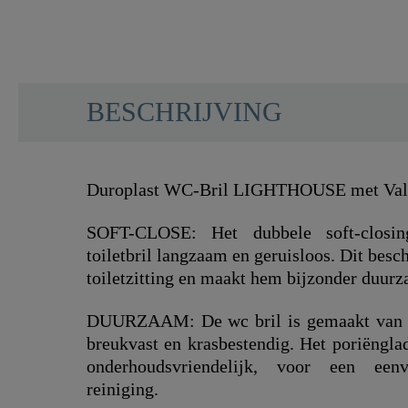
BESCHRIJVING
Duroplast WC-Bril LIGHTHOUSE met Val
SOFT-CLOSE: Het dubbele soft-closi
toiletbril langzaam en geruisloos. Dit bes
toiletzitting en maakt hem bijzonder duur
DUURZAAM: De wc bril is gemaakt van s
breukvast en krasbestendig. Het poriëngla
onderhoudsvriendelijk, voor een een
reiniging.