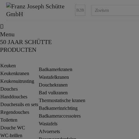
B2B
Menu
50 JAAR SCHÜTTE
PRODUCTEN
Keuken
Badkamerkranen
Keukenkranen
Wastafelkranen
Keukenuitrusting
Douchekranen
Douches
Bad vulkranen
Handdouches
Thermostatische kranen
Doucherails en sets
Badkamerinrichting
Regendouches
Badkameraccessoires
Toiletten
Wastafels
Douche WC
Afvoersets
WC-brillen