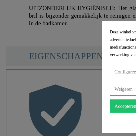
UITZONDERLIJK HYGIËNISCH: Het glad
bril is bijzonder gemakkelijk te reinigen 
in de badkamer.
Deze winkel vra
advertentiedoe
mediafunctional
SCHÜTTE
EIGENSCHAPPEN
verwerking van
Configuree
Materiaal
Weigeren
Kleur
Acceptere
Zacht Sluitmechanisme
Snelle Bevestiging