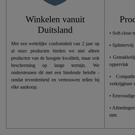
Gewicht
Winkelen vanuit
Pro
Duitsland
Breedte
• Soft-close
Met een wettelijke conformiteit van 2 jaar op
• Splintervri
Hoogte
al onze producten bieden we niet alleen
• Gemakkelij
producten van de hoogste kwaliteit, maar ook
Lengte
oppervlak
bescherming op lange termijn. We
ondersteunen dit met een bindende belofte -
• Compati
omdat tevredenheid en vertrouwen tellen bij
verkrijgbare 
elke aankoop.
• Eenvoudige 
• Afmetingen
mm