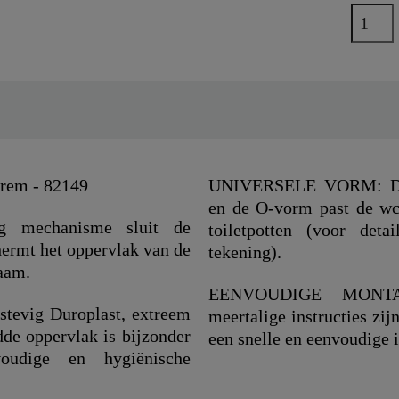
rem - 82149
UNIVERSELE VORM: Dank
en de O-vorm past de wc 
ng mechanisme sluit de
toiletpotten (voor deta
chermt het oppervlak van de
tekening).
zaam.
EENVOUDIGE MONTAGE
tevig Duroplast, extreem
meertalige instructies zij
dde oppervlak is bijzonder
een snelle en eenvoudige i
voudige en hygiënische