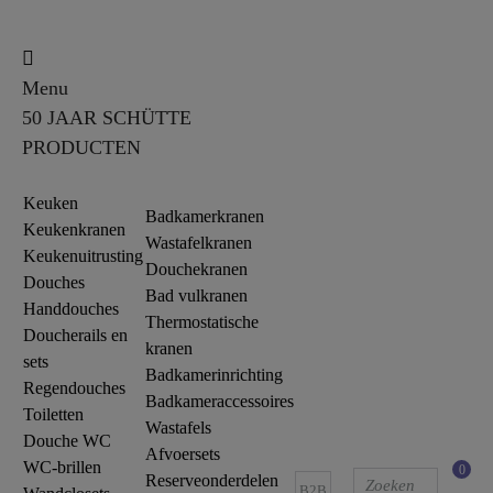
Menu
50 JAAR SCHÜTTE
PRODUCTEN
Keuken
Badkamerkranen
Keukenkranen
Wastafelkranen
Keukenuitrusting
Douchekranen
Douches
Bad vulkranen
Handdouches
Thermostatische
Doucherails en
kranen
sets
Badkamerinrichting
Regendouches
Badkameraccessoires
Toiletten
Wastafels
Douche WC
Afvoersets
WC-brillen
0
Reserveonderdelen
B2B