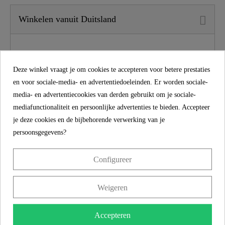
Winkelen vanuit Duitsland
Materiaal
Duroplast Custom
Granulate
Deze winkel vraagt je om cookies te accepteren voor betere prestaties
Kleur
Motiv
en voor sociale-media- en advertentiedoeleinden. Er worden sociale-
media- en advertentiecookies van derden gebruikt om je sociale-
Zacht Sluitmechanisme
Ja
mediafunctionaliteit en persoonlijke advertenties te bieden. Accepteer
je deze cookies en de bijbehorende verwerking van je
Snelle Bevestiging
Geen
persoonsgegevens?
Gewicht
1,9 Kg
Configureer
Winkelen vanuit Duitsland
Breedte
37,6 Cm
Weigeren
Met een wettelijke conformiteit van 2 jaar op al onze
Hoogte
4,5 Cm
Accepteren
producten bieden we niet alleen producten van de hoogste