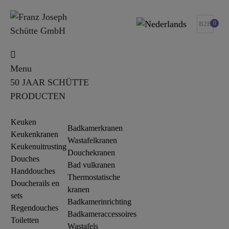
0
B2B
Menu
50 JAAR SCHÜTTE
PRODUCTEN
Keuken
Badkamerkranen
Keukenkranen
Wastafelkranen
Keukenuitrusting
Douchekranen
Douches
Bad vulkranen
Handdouches
Thermostatische
Doucherails en
kranen
sets
Badkamerinrichting
Regendouches
Badkameraccessoires
Toiletten
Wastafels