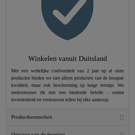
Zacht Sluitmechanisme
Ja
Snelle Bevestiging
Ja
Gewicht
2,2 Kg
Breedte
37,4 Cm
Winkelen vanuit Duitsland
Hoogte
6,0 Cm
Met een wettelijke conformiteit van 2 jaar op al onze
producten bieden we niet alleen producten van de hoogste
Lengte
45,0 Cm
kwaliteit, maar ook bescherming op lange termijn. We
ondersteunen dit met een bindende belofte - omdat
tevredenheid en vertrouwen tellen bij elke aankoop.
Productkenmerken
Omvang van de levering