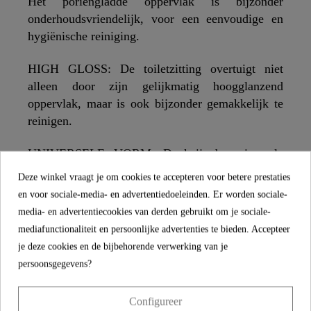
Het poriëngladde oppervlak is bijzonder
onderhoudsvriendelijk, voor een eenvoudige en
hygiënische reiniging.
HIGH GLOSS: De toiletzitting overtuigt niet
alleen door zijn gelijkmatig hoogglanzend
oppervlak, maar is ook bijzonder gemakkelijk te
reinigen.
UNIVERSELE VORM: Dankzij de universele
standaardafmetingen en de O-vorm past de wc bril
Deze winkel vraagt je om cookies te accepteren voor betere prestaties
op standaard wandclosets en staande toiletpotten
en voor sociale-media- en advertentiedoeleinden. Er worden sociale-
(voor details over de afmetingen, zie technische
media- en advertentiecookies van derden gebruikt om je sociale-
tekening).
mediafunctionaliteit en persoonlijke advertenties te bieden. Accepteer
je deze cookies en de bijbehorende verwerking van je
INNOVATIEF: De wc bril wordt extra bevestigd
persoonsgegevens?
met behulp van zelfklevende pads. Dit maakt een
nauwkeurige en eenvoudige installatie mogelijk
Configureer
en voorkomt dat de toiletzitting tijdens het