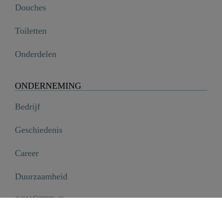
Douches
Toiletten
Onderdelen
ONDERNEMING
Bedrijf
Duroplast HG WC-Bril WHITE WAVE met Valrem en Afklikbaar

Geschiedenis
€ 49,99
Career
Duurzaamheid
SCHÜTTE Group