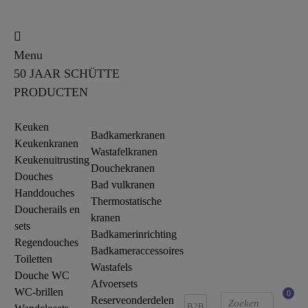
Menu
50 JAAR SCHÜTTE
PRODUCTEN
Keuken
Badkamerkranen
Keukenkranen
Wastafelkranen
Keukenuitrusting
Douchekranen
Douches
Bad vulkranen
Handdouches
Thermostatische
Doucherails en
kranen
sets
Badkamerinrichting
Regendouches
Badkameraccessoires
Toiletten
Wastafels
Douche WC
Afvoersets
WC-brillen
0
Reserveonderdelen
B2B