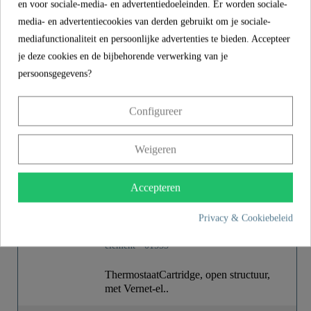
en voor sociale-media- en advertentiedoeleinden. Er worden sociale-
thermostatische
media- en advertentiecookies van derden gebruikt om je sociale-
Badkraan,
mediafunctionaliteit en persoonlijke advertenties te bieden. Accepteer
chroom
je deze cookies en de bijbehorende verwerking van je
€ 76,99
persoonsgegevens?
Configureer
MEER INFORMATIE
Weigeren
Accepteren
Product images
Privacy & Cookiebeleid
ThermostaatCartridge, open structuur,
met Vernet-el..