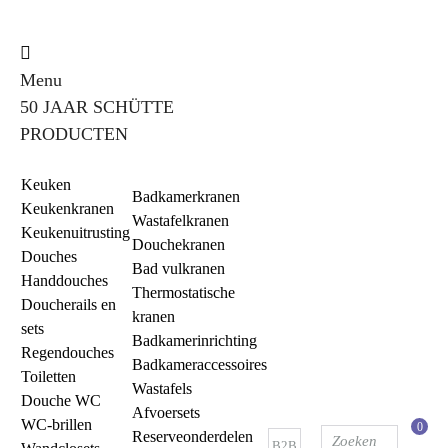
Menu
50 JAAR SCHÜTTE
PRODUCTEN
Keuken
Badkamerkranen
Keukenkranen
Wastafelkranen
Keukenuitrusting
Douchekranen
Douches
Bad vulkranen
Handdouches
Thermostatische
Doucherails en
kranen
sets
Badkamerinrichting
Regendouches
Badkameraccessoires
Toiletten
Wastafels
Douche WC
Afvoersets
WC-brillen
0
Reserveonderdelen
B2B