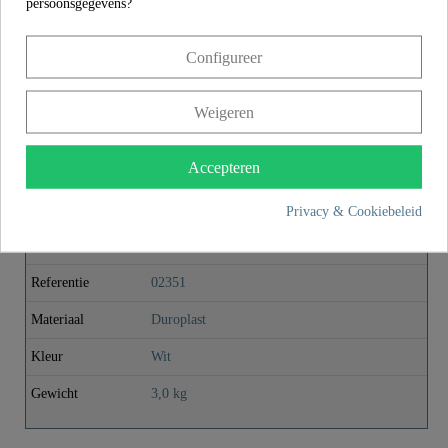
persoonsgegevens?
Configureer
Materiaal
Duroplast
Product images
Weigeren
Kleur
Wit
Deksel met zitting, bijv. voor 92100 -
Accepteren
02351
Gewicht
3,0 Kg
Privacy & Cookiebeleid
€ 79,00
Prijs
incl. BTW
Referentie
02351
Materiaal
Duroplast
Kleur
Wit
Gewicht
3,0 kg