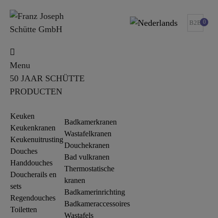
0
B2B
Menu
50 JAAR SCHÜTTE
PRODUCTEN
Keuken
Badkamerkranen
Keukenkranen
Wastafelkranen
Keukenuitrusting
Douchekranen
Douches
Bad vulkranen
Handdouches
Thermostatische
Doucherails en
kranen
sets
Badkamerinrichting
Regendouches
Badkameraccessoires
Toiletten
Wastafels