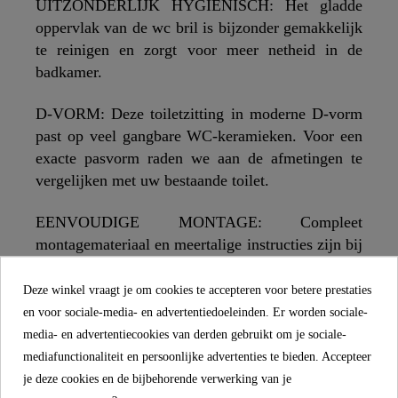
UITZONDERLIJK HYGIËNISCH: Het gladde
oppervlak van de wc bril is bijzonder gemakkelijk
te reinigen en zorgt voor meer netheid in de
badkamer.
D-VORM: Deze toiletzitting in moderne D-vorm
past op veel gangbare WC-keramieken. Voor een
exacte pasvorm raden we aan de afmetingen te
vergelijken met uw bestaande toilet.
EENVOUDIGE MONTAGE: Compleet
montagemateriaal en meertalige instructies zijn bij
de levering inbegrepen. Dit garandeert een snelle
en eenvoudige installatie van de WC-zitting.
Deze winkel vraagt je om cookies te accepteren voor betere prestaties
en voor sociale-media- en advertentiedoeleinden. Er worden sociale-
media- en advertentiecookies van derden gebruikt om je sociale-
mediafunctionaliteit en persoonlijke advertenties te bieden. Accepteer
SCHÜTTE
je deze cookies en de bijbehorende verwerking van je
MEER INFORMATIE