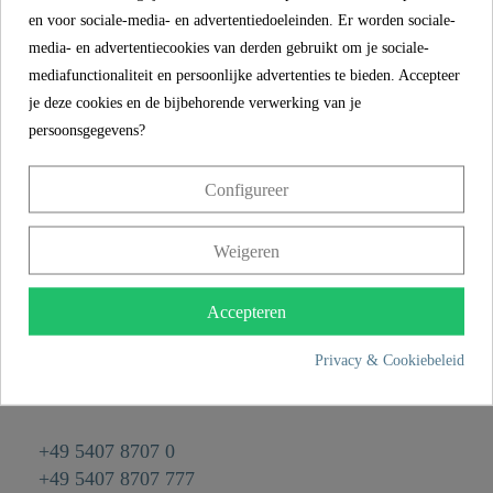
en voor sociale-media- en advertentiedoeleinden. Er worden sociale-
Kleur
Wit
media- en advertentiecookies van derden gebruikt om je sociale-
Gewicht
0,1 kg
mediafunctionaliteit en persoonlijke advertenties te bieden. Accepteer
je deze cookies en de bijbehorende verwerking van je
Breedte
5,0 cm
persoonsgegevens?
Hoogte
19,6 cm
Configureer
Lengte
1,8 cm
Weigeren
CONTACT
Accepteren
Franz Joseph Schütte GmbH
Hullerweg 1
Privacy & Cookiebeleid
49134 Wallenhorst
+49 5407 8707 0
+49 5407 8707 777