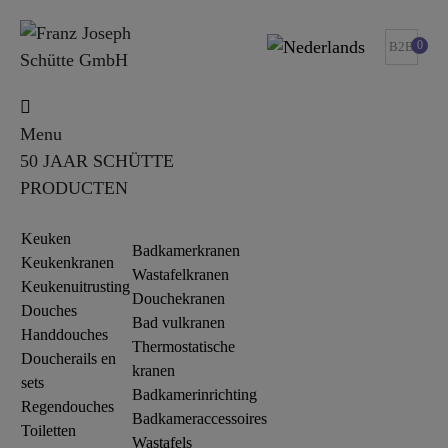
0
B2B
Menu
50 JAAR SCHÜTTE
PRODUCTEN
Keuken
Badkamerkranen
Keukenkranen
Wastafelkranen
Keukenuitrusting
Douchekranen
Douches
Bad vulkranen
Handdouches
Thermostatische
Doucherails en
kranen
sets
Badkamerinrichting
Regendouches
Badkameraccessoires
Toiletten
Wastafels