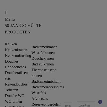
Menu
50 JAAR SCHÜTTE
PRODUCTEN
Keuken
Badkamerkranen
Keukenkranen
Wastafelkranen
Keukenuitrusting
Douchekranen
Douches
Bad vulkranen
Handdouches
Thermostatische
Doucherails en
kranen
sets
Badkamerinrichting
Regendouches
Badkameraccessoires
Toiletten
Wastafels
Douche WC
Afvoersets
WC-brillen
0
Reserveonderdelen
B2B