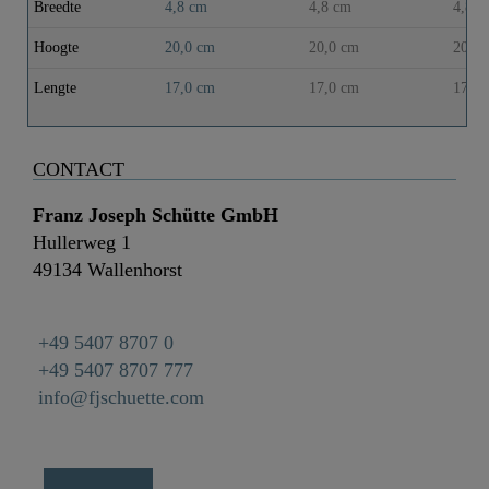
Breedte
4,8 cm
4,8 cm
4,8 c
Hoogte
20,0 cm
20,0 cm
20,0 
Lengte
17,0 cm
17,0 cm
17,0 
CONTACT
Franz Joseph Schütte GmbH
Hullerweg 1
49134 Wallenhorst
+49 5407 8707 0
+49 5407 8707 777
info@fjschuette.com