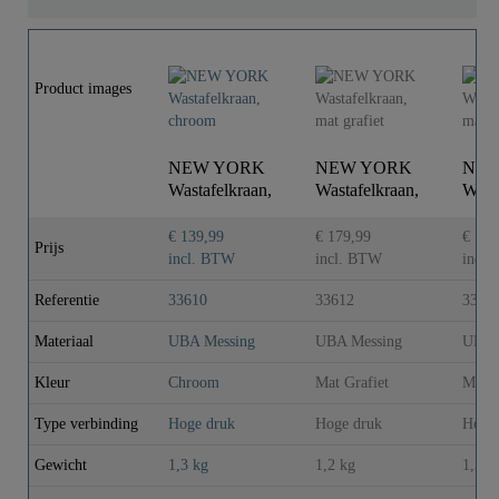
Product images
NEW YORK
NEW YORK
NEW
Wastafelkraan,
Wastafelkraan,
Wast
chroom
mat grafiet
mat 
€ 139,99
€ 179,99
€ 169
Prijs
incl. BTW
incl. BTW
incl
Referentie
33610
33612
3361
Materiaal
UBA Messing
UBA Messing
UBA 
Kleur
Chroom
Mat Grafiet
Mat 
Type verbinding
Hoge druk
Hoge druk
Hoge
Gewicht
1,3 kg
1,2 kg
1,3 k