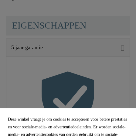
"
SCHÜTTE
EIGENSCHAPPEN
5 jaar garantie
Materiaal
UBA Messing
Kleur
Chroom
Type Verbinding
Hoge Druk
Gewicht
1,3 Kg
Deze winkel vraagt je om cookies te accepteren voor betere prestaties
Breedte
4,8 Cm
en voor sociale-media- en advertentiedoeleinden. Er worden sociale-
media- en advertentiecookies van derden gebruikt om je sociale-