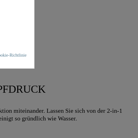
okie-Richtlinie
OPFDRUCK
on miteinander. Lassen Sie sich von der 2-in-1
inigt so gründlich wie Wasser.