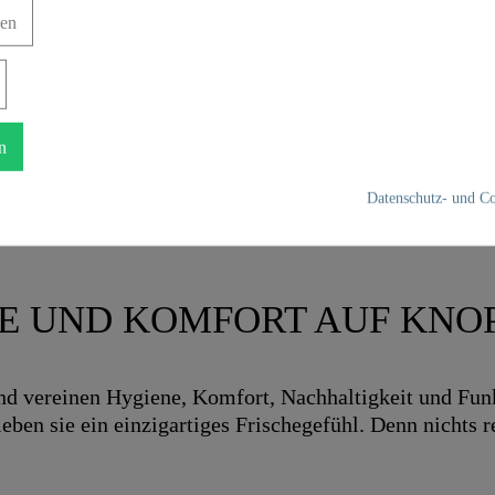
gen
n
Datenschutz- und Co
NE UND KOMFORT AUF KN
vereinen Hygiene, Komfort, Nachhaltigkeit und Funkti
en sie ein einzigartiges Frischegefühl. Denn nichts re