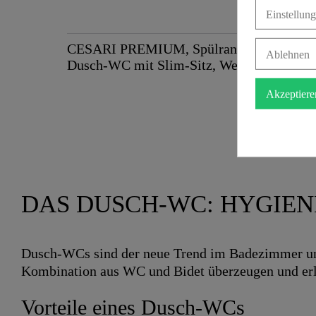
Einstellun
CESARI PREMIUM, Spülrandloses
Ablehnen
Dusch-WC mit Slim-Sitz, Weiß
2.799,00 €
Akzeptiere
DAS DUSCH-WC: HYGIE
Dusch-WCs sind der neue Trend im Badezimmer und 
Kombination aus WC und Bidet überzeugen und erleb
Vorteile eines Dusch-WCs