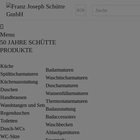
B2B
Menu
50 JAHRE SCHÜTTE
PRODUKTE
Küche
Badarmaturen
Spültischarmaturen
Waschtischarmaturen
Küchenausstattung
Duscharmaturen
Duschen
Wannenfüllarmaturen
Handbrausen
Thermostatarmaturen
Wandstangen und Sets
Badausstattung
Regenduschen
Badaccessoires
Toiletten
Waschbecken
Dusch-WCs
Ablaufgarnituren
WC-Sitze