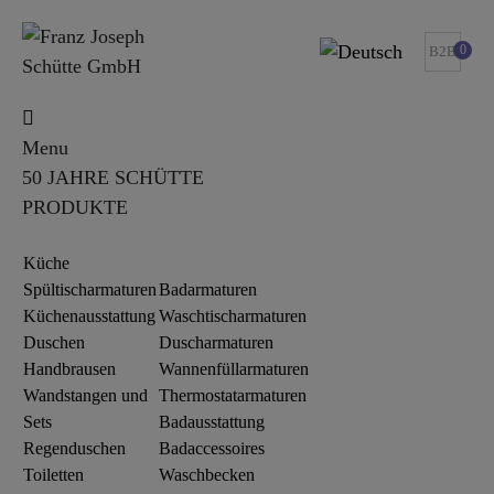
0
B2B
Menu
50 JAHRE SCHÜTTE
PRODUKTE
Küche
Spültischarmaturen
Badarmaturen
Küchenausstattung
Waschtischarmaturen
Duschen
Duscharmaturen
Handbrausen
Wannenfüllarmaturen
Wandstangen und
Thermostatarmaturen
Sets
Badausstattung
Regenduschen
Badaccessoires
Toiletten
Waschbecken