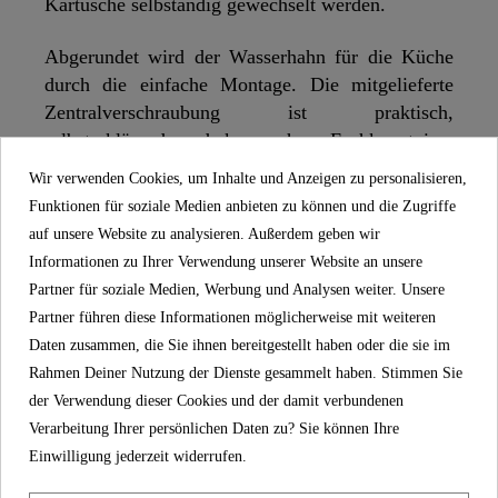
Kartusche selbständig gewechselt werden.
Abgerundet wird der Wasserhahn für die Küche
durch die einfache Montage. Die mitgelieferte
Zentralverschraubung ist praktisch,
selbsterklärend und kann ohne Fachkenntnisse
schnell umgesetzt werden.
Wir verwenden Cookies, um Inhalte und Anzeigen zu personalisieren,
Funktionen für soziale Medien anbieten zu können und die Zugriffe
Im Lieferumfang enthalten ist ein vollständiges
auf unsere Website zu analysieren. Außerdem geben wir
Montageset und eine mehrsprachige, bebilderte
Informationen zu Ihrer Verwendung unserer Website an unsere
Montageanleitung. Die korrosionsbeständigen
Partner für soziale Medien, Werbung und Analysen weiter. Unsere
Anschlussschläuche (500 mm) an das
Partner führen diese Informationen möglicherweise mit weiteren
Hauswassersystem sind flexibel und leicht zu
Daten zusammen, die Sie ihnen bereitgestellt haben oder die sie im
montieren.
Rahmen Deiner Nutzung der Dienste gesammelt haben. Stimmen Sie
der Verwendung dieser Cookies und der damit verbundenen
Die in der Küchenarmatur verbaute Mischdüse
Verarbeitung Ihrer persönlichen Daten zu? Sie können Ihre
vom Markenhersteller steht für Langlebigkeit und
Einwilligung jederzeit widerrufen.
ein weiches, gleichmäßiges Strahlbild.