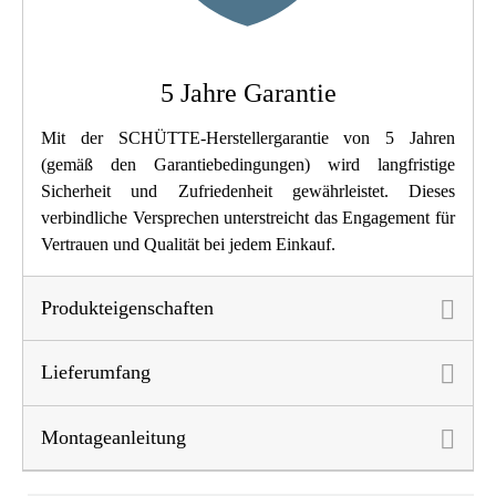
Breite
5,2 Cm
Höhe
17,5 Cm
5 Jahre Garantie
Länge
24,0 Cm
Mit der SCHÜTTE-Herstellergarantie von 5 Jahren
(gemäß den Garantiebedingungen) wird langfristige
Geschirrbrause
Ja
Sicherheit und Zufriedenheit gewährleistet. Dieses
verbindliche Versprechen unterstreicht das Engagement für
Vertrauen und Qualität bei jedem Einkauf.
Produkteigenschaften
Lieferumfang
Montageanleitung