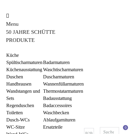
Menu
50 JAHRE SCHÜTTE
PRODUKTE
Küche
Spültischarmaturen
Badarmaturen
Küchenausstattung
Waschtischarmaturen
Duschen
Duscharmaturen
Handbrausen
Wannenfüllarmaturen
Wandstangen und
Thermostatarmaturen
Sets
Badausstattung
Regenduschen
Badaccessoires
Toiletten
Waschbecken
Dusch-WCs
Ablaufgarnituren
WC-Sitze
Ersatzteile
0
B2B