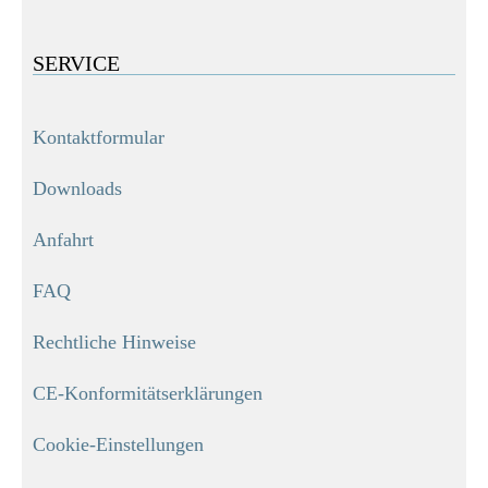
SERVICE
Kontaktformular
Downloads
Anfahrt
FAQ
Rechtliche Hinweise
CE-Konformitätserklärungen
ULTRA Spültischarmatur, Chrom, Niederdruck, mit herausziehbarer Geschirrbrause

94,99 €
Cookie-Einstellungen