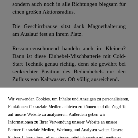
sondern auch noch in alle Richtungen biegsam für
einen großen Aktionsradius.
Die Geschirrbrause sitzt dank Magnethalterung
am Auslauf fest an ihrem Platz.
Ressourcenschonend handeln auch im Kleinen?
Dann ist diese Einhebel-Mischbatterie mit Cold-
Start Technik genau richtig, denn sie gewährt bei
senkrechter Position des Bedienhebels nur den
Zufluss von Kaltwasser. Oft völlig ausreichend.
Mit dem 360° schwenkbaren Auslauf kann die
Wir verwenden Cookies, um Inhalte und Anzeigen zu personalisieren,
Küchenarmatur komfortabel zur Seite gedreht
Funktionen für soziale Medien anbieten zu können und die Zugriffe
werden und erleichtert z.B. das Säubern der
auf unsere Website zu analysieren. Außerdem geben wir
Spüle. Dieser Wasserhahn ist ideal für den Einsatz
Informationen zu Ihrer Verwendung unserer Website an unsere
bei Doppelspülbecken.
Partner für soziale Medien, Werbung und Analysen weiter. Unsere
Partner führen diese Informationen möglicherweise mit weiteren