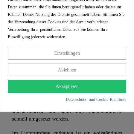
Dank der 2-fach verstellbaren Geschirrbrause
Daten zusammen, die Sie ihnen bereitgestellt haben oder die sie im
bietet der Wasserhahn flexible
Rahmen Deiner Nutzung der Dienste gesammelt haben. Stimmen Sie
Einsatzmöglichkeiten in der Küche. Zum Beispiel
der Verwendung dieser Cookies und der damit verbundenen
zum Waschen von Obst und Gemüse oder aber für
Verarbeitung Ihrer persönlichen Daten zu? Sie können Ihre
die Vorreinigung, bevor das Geschirr in den
Einwilligung jederzeit widerrufen.
Geschirrspüler einsortiert wird.
In der Mischbatterie Küche ist eine geräuscharme
Einstellungen
Qualitäts-Kartusche mit langlebigen, keramischen
Dichtungen verbaut. Bei Bedarf kann die
Ablehnen
Kartusche selbständig gewechselt werden.
Akzeptieren
Abgerundet wird der Wasserhahn für die Küche
durch die einfache Montage. Die mitgelieferte
Datenschutz- und Cookie-Richtlinie
Zentralverschraubung ist praktisch,
selbsterklärend und kann ohne Fachkenntnisse
schnell umgesetzt werden.
Im Lieferumfang enthalten ist ein vollständiges