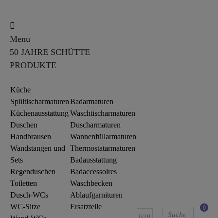
Menu
50 JAHRE SCHÜTTE
PRODUKTE
Küche
Spültischarmaturen
Badarmaturen
Küchenausstattung
Waschtischarmaturen
Duschen
Duscharmaturen
Handbrausen
Wannenfüllarmaturen
Wandstangen und
Thermostatarmaturen
Sets
Badausstattung
Regenduschen
Badaccessoires
Toiletten
Waschbecken
Dusch-WCs
Ablaufgarnituren
WC-Sitze
Ersatzteile
0
B2B