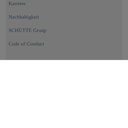
Karriere
Nachhaltigkeit
SCHÜTTE Group
Code of Conduct
INFORMATIONEN
Impressum
Datenschutz
Versand
Zahlungmöglichkeiten