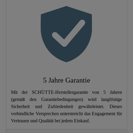
Farbe
Schwarz Matt
Anschlussart
Hochdruck
Gewicht
1,7 Kg
Breite
5,5 Cm
Höhe
49,0 Cm
5 Jahre Garantie
Länge
26,5 Cm
Mit der SCHÜTTE-Herstellergarantie von 5 Jahren
(gemäß den Garantiebedingungen) wird langfristige
Geschirrbrause
Ja
Sicherheit und Zufriedenheit gewährleistet. Dieses
verbindliche Versprechen unterstreicht das Engagement für
Vertrauen und Qualität bei jedem Einkauf.