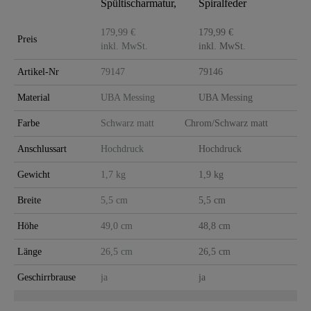
Spültischarmatur,
Spiralfeder
Schwarz matt,
Spültischarmatur,
mit Soft-Tou..
Chrom/Schwarz
179,99 €
179,99 €
Preis
..
inkl. MwSt.
inkl. MwSt.
Artikel-Nr
79147
79146
Material
UBA Messing
UBA Messing
Farbe
Schwarz matt
Chrom/Schwarz matt
Anschlussart
Hochdruck
Hochdruck
Gewicht
1,7 kg
1,9 kg
Breite
5,5 cm
5,5 cm
Höhe
49,0 cm
48,8 cm
Länge
26,5 cm
26,5 cm
Geschirrbrause
ja
ja