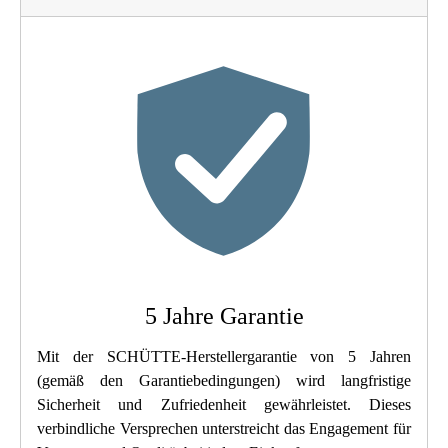
Material
UBA Messing
Farbe
Chrom
Anschlussart
Hochdruck
Gewicht
0,9 Kg
Breite
5,1 Cm
Höhe
16,0 Cm
5 Jahre Garantie
Länge
26,5 Cm
Mit der SCHÜTTE-Herstellergarantie von 5 Jahren
(gemäß den Garantiebedingungen) wird langfristige
Sicherheit und Zufriedenheit gewährleistet. Dieses
verbindliche Versprechen unterstreicht das Engagement für