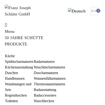
0
B2B
Menu
50 JAHRE SCHÜTTE
PRODUKTE
Küche
Spültischarmaturen
Badarmaturen
Küchenausstattung
Waschtischarmaturen
Duschen
Duscharmaturen
Handbrausen
Wannenfüllarmaturen
Wandstangen und
Thermostatarmaturen
Sets
Badausstattung
Regenduschen
Badaccessoires
Toiletten
Waschbecken