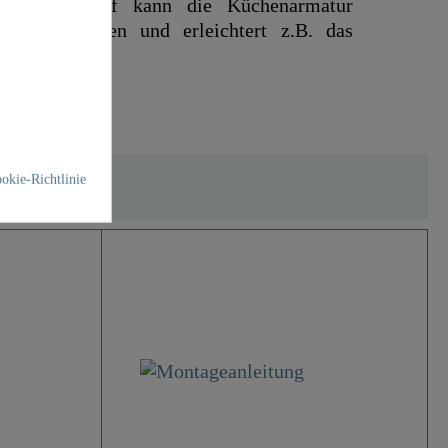
aren Auslauf kann die Küchenarmatur
edreht werden und erleichtert z.B. das
okie-Richtlinie