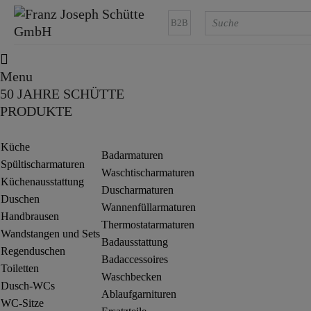
B2B
Menu
50 JAHRE SCHÜTTE
PRODUKTE
Küche
Badarmaturen
Spültischarmaturen
Waschtischarmaturen
Küchenausstattung
Duscharmaturen
Duschen
Wannenfüllarmaturen
Handbrausen
Thermostatarmaturen
Wandstangen und Sets
Badausstattung
Regenduschen
Badaccessoires
Toiletten
Waschbecken
Dusch-WCs
Ablaufgarnituren
WC-Sitze