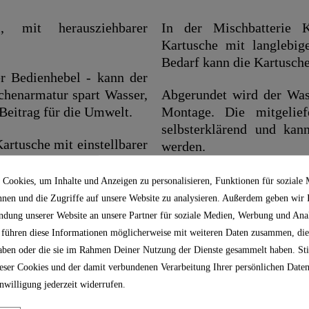
 mit herausziehbarer
In der Mischbatterie K
Kartusche mit langlebig
Bedarf kann die Kartusche
er Bedienhebel - kann der
chenarmatur spart Wasser,
Abgerundet wird der Was
 Beitrag für die Umwelt.
Montage. Die mitgeliefe
selbsterklärend und kan
Kartusche mit einstellbarer
werden.
ko für Verbrühungen wird
it für die ganze Famile.
Im Lieferumfang enthalten
Cookies, um Inhalte und Anzeigen zu personalisieren, Funktionen für soziale
mehrsprachige, be
nnen und die Zugriffe auf unsere Website zu analysieren. Außerdem geben wir
stellbaren Geschirrbrause
korrosionsbeständigen
ndung unserer Website an unsere Partner für soziale Medien, Werbung und Anal
glichkeiten in der Küche.
Hauswassersystem sind fle
 führen diese Informationen möglicherweise mit weiteren Daten zusammen, die
Gemüse oder aber für die
 haben oder die sie im Rahmen Deiner Nutzung der Dienste gesammelt haben. S
eschirrspüler einsortiert
Die in der Küchenarmatur
ser Cookies und der damit verbundenen Verarbeitung Ihrer persönlichen Daten
steht für Langlebigkeit un
nwilligung jederzeit widerrufen.