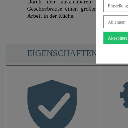
Durch den ausziehbaren Brauseschl
Einstellun
Geschirrbrause einen großen Aktionsradi
Arbeit in der Küche.
Ablehnen
Akzeptiere
SCHÜTTE
EIGENSCHAFTEN
Material
Farbe
Anschlussart
Gewicht