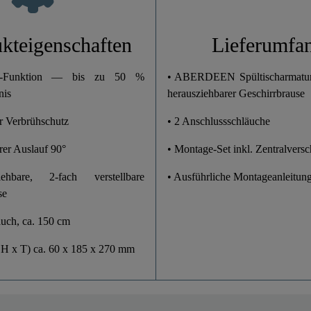
5,7 Cm
kteigenschaften
Lieferumfa
18,5 Cm
ck-Funktion — bis zu 50 %
• ABERDEEN Spültischarmatur
nis
herausziehbarer Geschirrbrause
27,0 Cm
er Verbrühschutz
• 2 Anschlussschläuche
Ja
er Auslauf 90°
• Montage-Set inkl. Zentralvers
ehbare, 2-fach verstellbare
• Ausführliche Montageanleitun
se
auch, ca. 150 cm
 H x T) ca. 60 x 185 x 270 mm