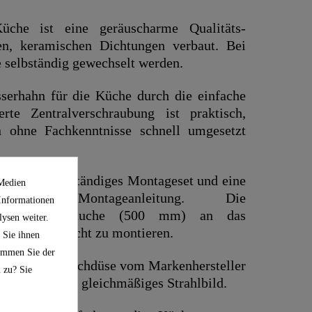
üche ist eine geräuscharme Qualitäts-
en, keramischen Dichtungen verbaut. Bei
 selbständig gewechselt werden.
serhahn für die Küche durch die einfache
rte Zentralverschraubung ist praktisch,
n ohne Fachkenntnisse schnell umgesetzt
 ist ein vollständiges Montageset und eine
 Medien
bilderte Montageanleitung. Die
 Informationen
 Anschlussschläuche (500 mm) an das
ysen weiter.
xibel und leicht zu montieren.
 Sie ihnen
timmen Sie der
 verbaute Mischdüse vom Markenhersteller
 zu? Sie
d ein weiches, gleichmäßiges Strahlbild.