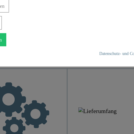
auch (150 cm) hat die
Mit dem 90° schwenkb
gen
us und erleichtert so die
komfortabel zur Seite g
Säubern der Spüle.
n
Datenschutz- und Co
UBA Messing
Chrom
Hochdruck
1,8 Kg