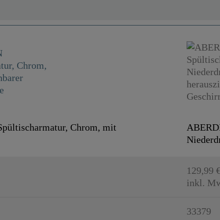
ltischarmatur, Chrom, mit
ABERDEE
.
Niederdr
129,99 
inkl. M
33379