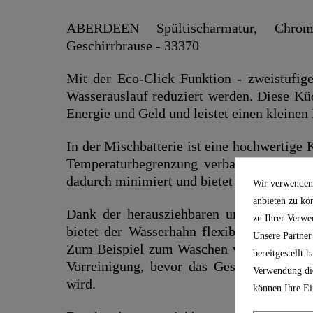
ABERDEEN Spültischarmatur, Chrom,
Geschirrbrause - 33370
Mit der Eco-Click Funktion - zweistufig
Wasserauslauf reduziert werden. Diese Kü
Energie und Geld und leistet einen kleinen
In der Mischbatterie ist eine hochwertige 
Temperaturbegrenzung verbaut. Das Risi
dadurch minimiert und bietet mehr Sicherhe
Wir verwenden 
anbieten zu kö
Dank der herausziehbaren und 2-fach ver
zu Ihrer Verwe
bietet der Wasserhahn flexible Einsatzmö
Unsere Partner
Zum Beispiel zum Waschen von Obst und 
bereitgestellt
Vorreinigung, bevor das Geschirr in den G
Verwendung die
wird.
können Ihre Ei