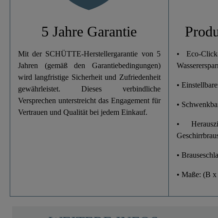
Breite
5 Jahre Garantie
Produ
Höhe
Mit der SCHÜTTE-Herstellergarantie von 5
• Eco-Cli
Jahren (gemäß den Garantiebedingungen)
Wassererspar
Länge
wird langfristige Sicherheit und Zufriedenheit
• Einstellbar
gewährleistet. Dieses verbindliche
Geschirrbrause
Versprechen unterstreicht das Engagement für
• Schwenkbar
Vertrauen und Qualität bei jedem Einkauf.
• Herauszi
Geschirrbrau
• Brauseschl
• Maße: (B x