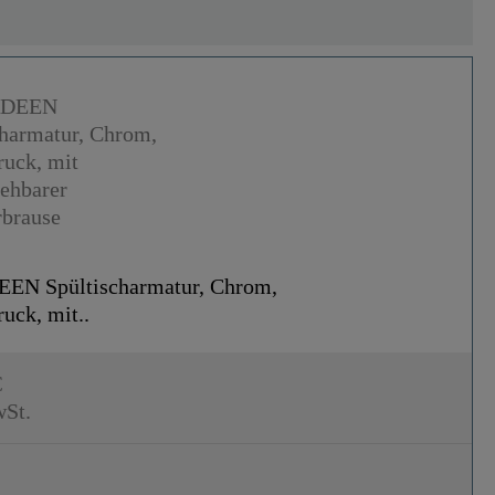
N Spültischarmatur, Chrom,
uck, mit..
€
wSt.