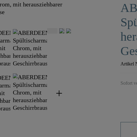
AB
Spü
her
Ges
Artikel 
Sofort v