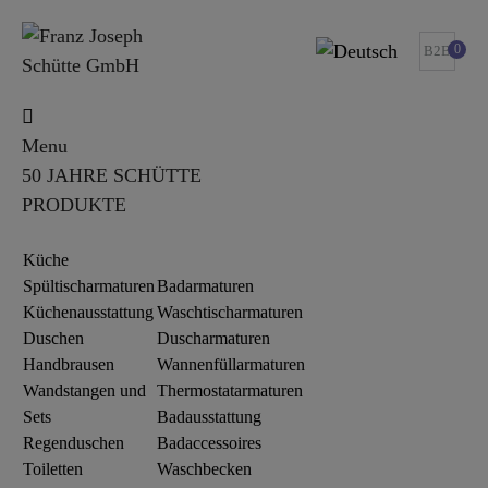
0
B2B
Menu
50 JAHRE SCHÜTTE
PRODUKTE
Küche
Spültischarmaturen
Badarmaturen
Küchenausstattung
Waschtischarmaturen
Duschen
Duscharmaturen
Handbrausen
Wannenfüllarmaturen
Wandstangen und
Thermostatarmaturen
Sets
Badausstattung
Regenduschen
Badaccessoires
Toiletten
Waschbecken