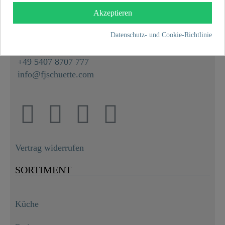
Franz Joseph Schütte GmbH
Akzeptieren
Hullerweg 1
49134 Wallenhorst
Datenschutz- und Cookie-Richtlinie
+49 5407 8707 0
+49 5407 8707 777
info@fjschuette.com
Vertrag widerrufen
SORTIMENT
Küche