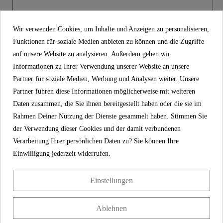
Material
Messing
Product images
Farbe
Chrom
Wir verwenden Cookies, um Inhalte und Anzeigen zu personalisieren,
Funktionen für soziale Medien anbieten zu können und die Zugriffe
Standring, Chrom - 00268
auf unsere Website zu analysieren. Außerdem geben wir
Gewicht
0,0 Kg
Informationen zu Ihrer Verwendung unserer Website an unsere
13,99 €
Preis
Partner für soziale Medien, Werbung und Analysen weiter. Unsere
inkl. MwSt.
Partner führen diese Informationen möglicherweise mit weiteren
Artikel-Nr
00268
Daten zusammen, die Sie ihnen bereitgestellt haben oder die sie im
Rahmen Deiner Nutzung der Dienste gesammelt haben. Stimmen Sie
Material
Messing
der Verwendung dieser Cookies und der damit verbundenen
Farbe
Chrom
Verarbeitung Ihrer persönlichen Daten zu? Sie können Ihre
Einwilligung jederzeit widerrufen.
Gewicht
0,0 kg
Einstellungen
KONTAKT
Ablehnen