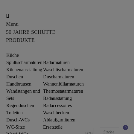
Menu
50 JAHRE SCHÜTTE
PRODUKTE
Küche
Spültischarmaturen
Badarmaturen
Küchenausstattung
Waschtischarmaturen
Duschen
Duscharmaturen
Handbrausen
Wannenfüllarmaturen
Wandstangen und
Thermostatarmaturen
Sets
Badausstattung
Regenduschen
Badaccessoires
Toiletten
Waschbecken
Dusch-WCs
Ablaufgarnituren
WC-Sitze
Ersatzteile
0
B2B